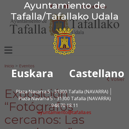
Ayuntamiento de Tafa
Ayuntamiento de
Ir al contenido
Castellano
facebook
twitter
youtube
Tafalla/Tafallako Udala
Search for:
Inicio
>
Eventos
Euskara
Castellano
Volver
Exposición
Plaza Navarra 5 - 31300 Tafalla (NAVARRA)
Plaza Navarra 5 - 31300 Tafalla (NAVARRA)
“Fotógrafos
948 70 18 11
ayuntamiento@tafalla.es
cercanos: Las