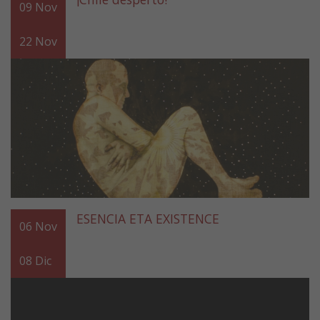
09
Nov
22
Nov
ESENCIA ETA EXISTENCE
06
Nov
08
Dic