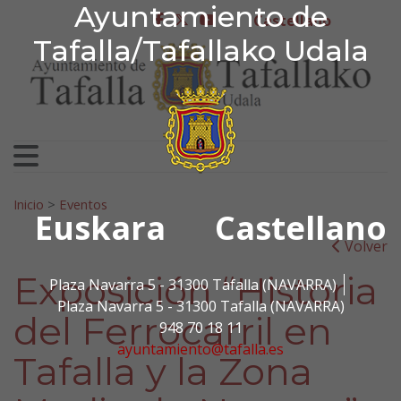
Ayuntamiento de Tafa
Ayuntamiento de
Ir al contenido
Castellano
facebook
twitter
youtube
Tafalla/Tafallako Udala
Search for:
Inicio
>
Eventos
Euskara
Castellano
Volver
Exposición “Historia
Plaza Navarra 5 - 31300 Tafalla (NAVARRA)
Plaza Navarra 5 - 31300 Tafalla (NAVARRA)
del Ferrocarril en
948 70 18 11
ayuntamiento@tafalla.es
Tafalla y la Zona