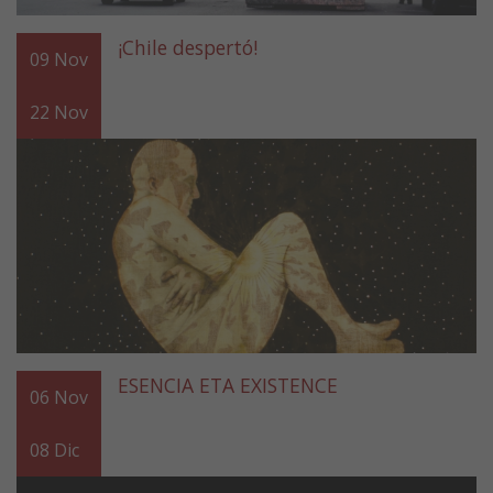
¡Chile despertó!
09
Nov
22
Nov
ESENCIA ETA EXISTENCE
06
Nov
08
Dic