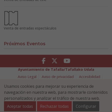
Venta de entradas espectáculos
Próximos Eventos
Facebook
Twitter
Youtube
Ayuntamiento de Tafalla/Tafallako Udala
Aviso Legal
Aviso de privacidad
Accesibilidad
Política de cookies
Usamos cookies para mejorar su experiencia de
Política de Seguridad de la Información
navegación en nuestra web, para mostrarle contenidos
Plaza Navarra 5 - 31300 Tafalla (NAVARRA)
948 70 18 11
personalizados y analizar el tráfico de nuestra web.
ayuntamiento@tafalla.es
Aceptar todas
Rechazar todas
Configurar