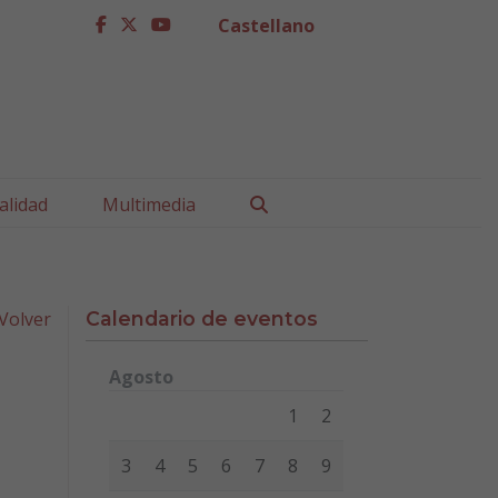
Castellano
facebook
twitter
youtube
Buscar
alidad
Multimedia
Volver
Calendario de eventos
Agosto
Lunes
Martes
Miércoles
Jueves
Viernes
Sábad
1
2
3
4
5
6
7
8
9