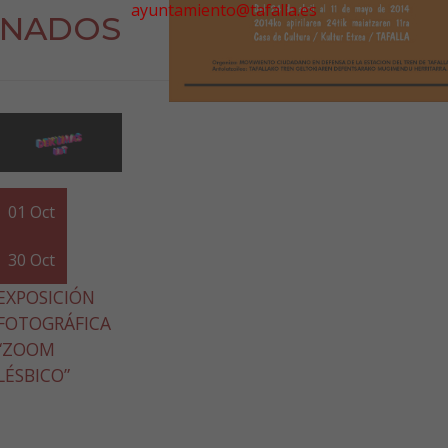
ayuntamiento@tafalla.es
ONADOS
01
Oct
30
Oct
EXPOSICIÓN
FOTOGRÁFICA
“ZOOM
LÉSBICO”