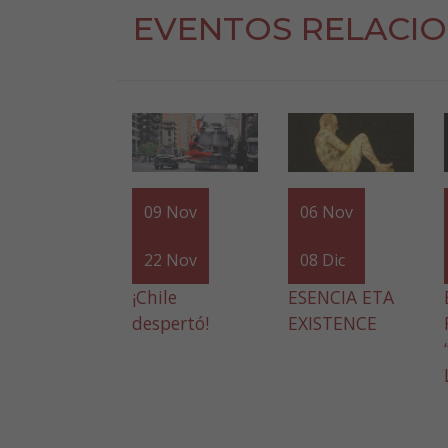
EVENTOS RELACI
09
Nov
06
Nov
22
Nov
08
Dic
¡Chile
ESENCIA ETA
despertó!
EXISTENCE