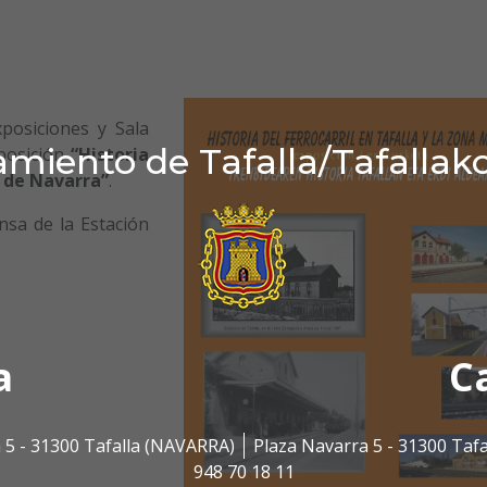
posiciones y Sala
miento de Tafalla/Tafallak
xposición
“Historia
a de Navarra”
.
sa de la Estación
a
C
 5 - 31300 Tafalla (NAVARRA)
Plaza Navarra 5 - 31300 Taf
948 70 18 11