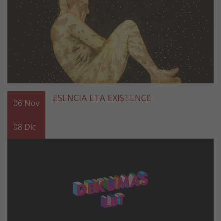
ESENCIA ETA EXISTENCE
06
Nov
08
Dic