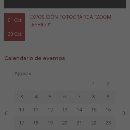
EXPOSICIÓN FOTOGRÁFICA “ZOOM
01
Oct
LÉSBICO”
30
Oct
Calendario de eventos
Agosto
Lunes
Martes
Miércoles
Jueves
Viernes
Sábado
Domi
1
2
3
4
5
6
7
8
9
10
11
12
13
14
15
16
17
18
19
20
21
22
23