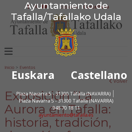
Ayuntamiento de Tafa
Ayuntamiento de
Ir al contenido
Euskera
Castellano
facebook
twitter
youtube
Tafalla/Tafallako Udala
Search for:
Inicio
>
Eventos
Euskara
Castellano
Volver
Exposición “La
Plaza Navarra 5 - 31300 Tafalla (NAVARRA)
Plaza Navarra 5 - 31300 Tafalla (NAVARRA)
Aurora en Tafalla:
948 70 18 11
ayuntamiento@tafalla.es
historia, tradición,