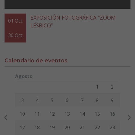
EXPOSICIÓN FOTOGRÁFICA “ZOOM
01
Oct
LÉSBICO”
30
Oct
Calendario de eventos
Agosto
Lunes
Martes
Miércoles
Jueves
Viernes
Sábado
Domi
1
2
3
4
5
6
7
8
9
10
11
12
13
14
15
16
17
18
19
20
21
22
23