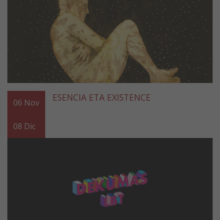
ESENCIA ETA EXISTENCE
06
Nov
08
Dic