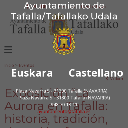
Ayuntamiento de Tafa
Ayuntamiento de
Ir al contenido
Euskera
Castellano
facebook
twitter
youtube
Tafalla/Tafallako Udala
Search for:
Inicio
>
Eventos
Euskara
Castellano
Volver
Exposición “La
Plaza Navarra 5 - 31300 Tafalla (NAVARRA)
Plaza Navarra 5 - 31300 Tafalla (NAVARRA)
Aurora en Tafalla:
948 70 18 11
ayuntamiento@tafalla.es
historia, tradición,