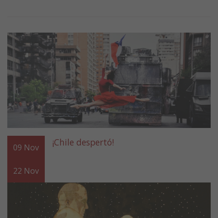
¡Chile despertó!
09
Nov
22
Nov