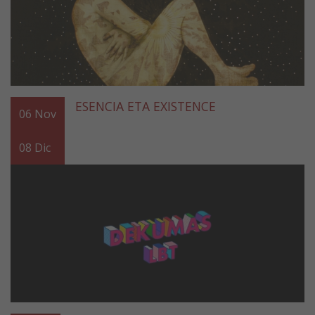
ESENCIA ETA EXISTENCE
06
Nov
08
Dic