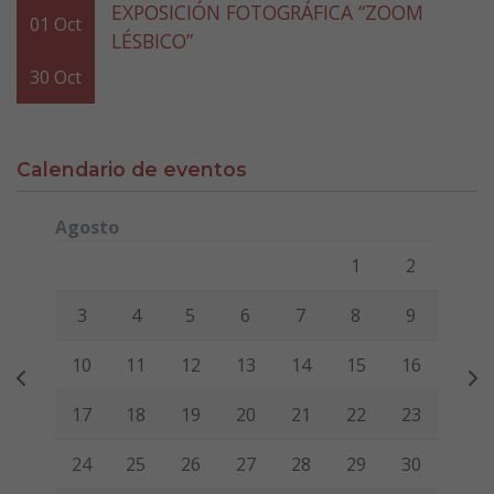
EXPOSICIÓN FOTOGRÁFICA “ZOOM
01
Oct
LÉSBICO”
30
Oct
Calendario de eventos
Agosto
Lunes
Martes
Miércoles
Jueves
Viernes
Sábado
Domi
1
2
3
4
5
6
7
8
9
10
11
12
13
14
15
16
17
18
19
20
21
22
23
24
25
26
27
28
29
30