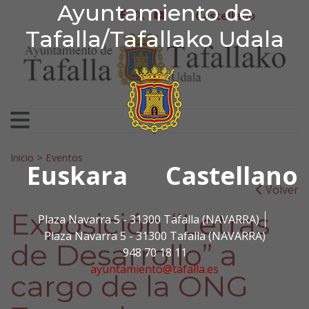
Ayuntamiento de Tafa
Ayuntamiento de
Ir al contenido
Castellano
facebook
twitter
youtube
Tafalla/Tafallako Udala
Search for:
Inicio
>
Eventos
Euskara
Castellano
Volver
Exposición “Letras
Plaza Navarra 5 - 31300 Tafalla (NAVARRA)
Plaza Navarra 5 - 31300 Tafalla (NAVARRA)
de Desarrollo” a
948 70 18 11
ayuntamiento@tafalla.es
cargo de la ONG