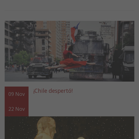
¡Chile despertó!
09
Nov
22
Nov