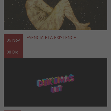
ESENCIA ETA EXISTENCE
06
Nov
08
Dic