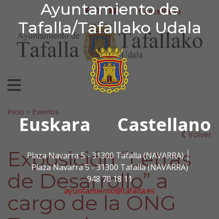
Ayuntamiento de Tafa
Ayuntamiento de
Ir al contenido
Castellano
facebook
twitter
youtube
Tafalla/Tafallako Udala
Search for:
Inicio
>
Eventos
Euskara
Castellano
Volver
Exposición “Letras
Plaza Navarra 5 - 31300 Tafalla (NAVARRA)
Plaza Navarra 5 - 31300 Tafalla (NAVARRA)
de Desarrollo” a
948 70 18 11
ayuntamiento@tafalla.es
cargo de la ONG