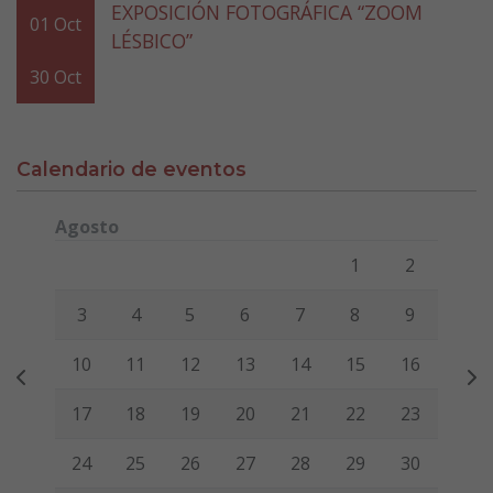
EXPOSICIÓN FOTOGRÁFICA “ZOOM
01
Oct
LÉSBICO”
30
Oct
Calendario de eventos
Agosto
Lunes
Martes
Miércoles
Jueves
Viernes
Sábado
Domi
1
2
3
4
5
6
7
8
9
10
11
12
13
14
15
16
17
18
19
20
21
22
23
24
25
26
27
28
29
30