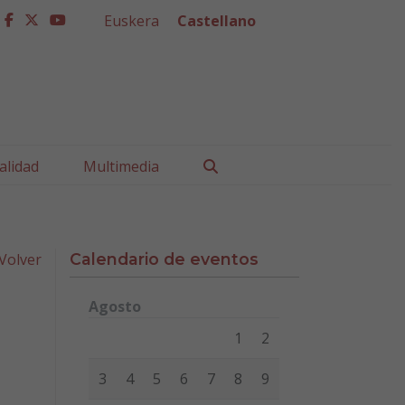
Euskera
Castellano
facebook
twitter
youtube
Buscar
alidad
Multimedia
Volver
Calendario de eventos
Agosto
Lunes
Martes
Miércoles
Jueves
Viernes
Sábad
1
2
3
4
5
6
7
8
9