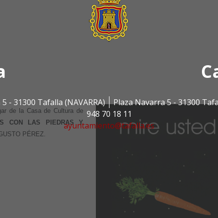
a
C
 5 - 31300 Tafalla (NAVARRA)
Plaza Navarra 5 - 31300 Taf
gar de la Casa de Cultura de
948 70 18 11
OS CON LAS PIEDRAS Y
ayuntamiento@tafalla.es
UGUSTO PÉREZ.