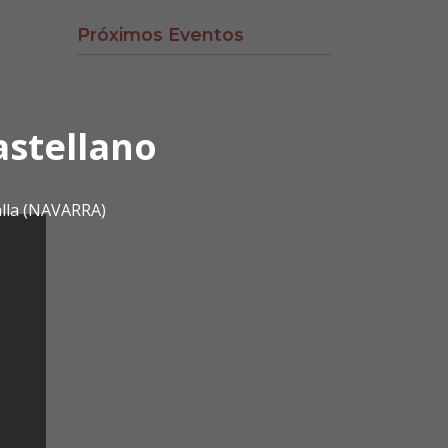
Próximos Eventos
astellano
alla (NAVARRA)