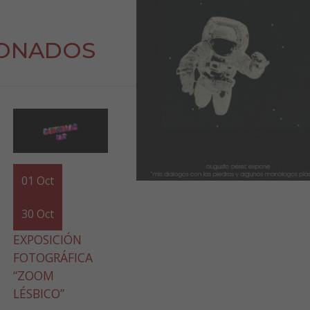
IONADOS
01
Oct
30
Oct
EXPOSICIÓN
FOTOGRÁFICA
“ZOOM
LÉSBICO”