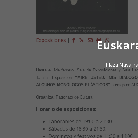
Facebook
Twitter
Email
Imprimir
Whatsapp
Exposiciones
|
Euskar
Plaza Navarra
Hasta el 1de febrero. Sala de Exposiciones y Sala La
Tafalla. Exposición
“MIRE USTED, MIS DIÁLOG
ALGUNOS MONÓLOGOS PLÁSTICOS”
a cargo de A
Organiza:
Patronato de Cultura.
Horario de exposiciones:
Laborables de 19:00 a 21:30.
Sábados de 18:30 a 21:30.
Domingos y festivos de 11:30 a 14:00.