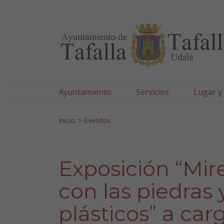
Ayuntamiento de Tafa
Ir al contenido
Ayuntamiento
Servicios
Lugar y
Search for:
Inicio
>
Eventos
Exposición “Mir
con las piedras
plásticos” a ca