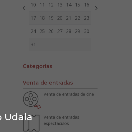
10
11
12
13
14
15
16
17
18
19
20
21
22
23
24
25
26
27
28
29
30
31
Categorías
Venta de entradas
Venta de entradas de cine
o Udala
Venta de entradas
espectáculos