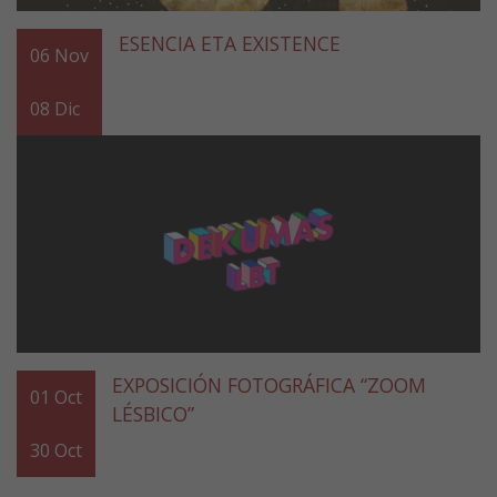
ESENCIA ETA EXISTENCE
06
Nov
08
Dic
EXPOSICIÓN FOTOGRÁFICA “ZOOM
01
Oct
LÉSBICO”
30
Oct