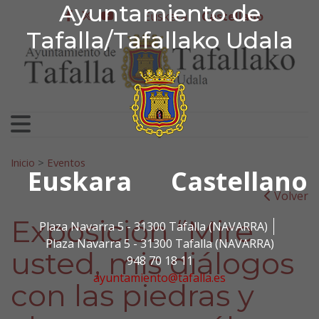
Ayuntamiento de Tafa
Ayuntamiento de
Ir al contenido
Euskera
Castellano
facebook
twitter
youtube
Tafalla/Tafallako Udala
Search for:
Inicio
>
Eventos
Euskara
Castellano
Volver
Exposición “Mire
Plaza Navarra 5 - 31300 Tafalla (NAVARRA)
Plaza Navarra 5 - 31300 Tafalla (NAVARRA)
usted, mis diálogos
948 70 18 11
ayuntamiento@tafalla.es
con las piedras y