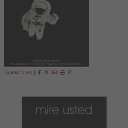
Facebook
Twitter
Email
Imprimir
Whatsapp
Exposiciones
|