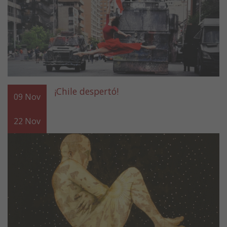
¡Chile despertó!
09
Nov
22
Nov