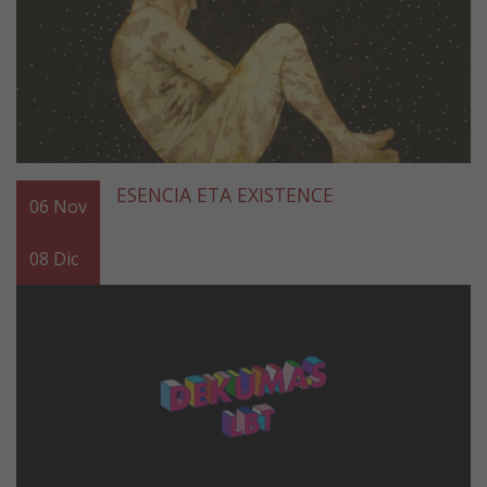
ESENCIA ETA EXISTENCE
06
Nov
08
Dic