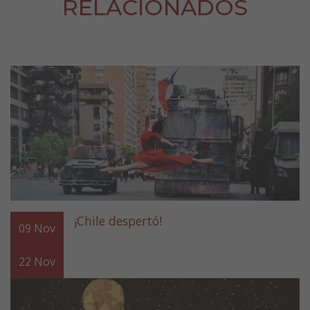
RELACIONADOS
¡Chile despertó!
09
Nov
22
Nov