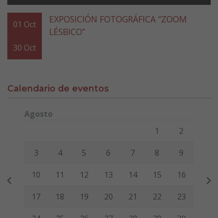
EXPOSICIÓN FOTOGRÁFICA “ZOOM
01
Oct
LÉSBICO”
30
Oct
Calendario de eventos
Agosto
Lunes
Martes
Miércoles
Jueves
Viernes
Sábado
Domi
1
2
3
4
5
6
7
8
9
10
11
12
13
14
15
16
17
18
19
20
21
22
23