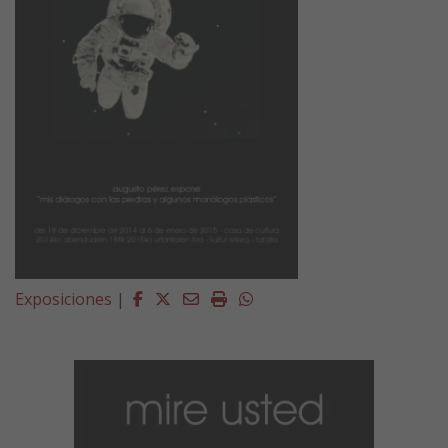
Facebook
Twitter
Email
Imprimir
Whatsapp
Exposiciones
|