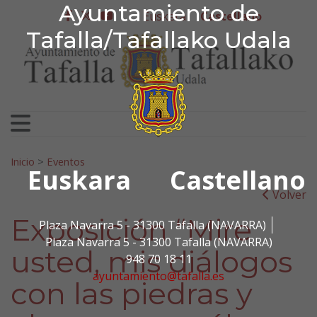
Ayuntamiento de Tafa
Ayuntamiento de
Ir al contenido
Euskera
Castellano
facebook
twitter
youtube
Tafalla/Tafallako Udala
Search for:
Inicio
>
Eventos
Euskara
Castellano
Volver
Exposición “Mire
Plaza Navarra 5 - 31300 Tafalla (NAVARRA)
Plaza Navarra 5 - 31300 Tafalla (NAVARRA)
usted, mis diálogos
948 70 18 11
ayuntamiento@tafalla.es
con las piedras y