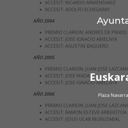
ACCESIT: RICARDO ARMENDARIZ
ACCESIT: ADOLFO ECHEGARAY
Ayunta
AÑO 2004
PREMIO CLARION: ANDRES DE PRADO
ACCESIT: JOSE IGNACIO AMELIVIA
ACCESIT: AGUSTIN BAQUERO
AÑO 2005
PREMIO CLARION: JUAN JOSE LAZCAN
Euskar
ACCESIT; JOSE MADANI
ACCESIT: JOSE IGNACIO AMELIVIA
AÑO 2006
Plaza Navarra
PREMIO CLARION: JUAN JOSE LAZCAN
ACCESIT: RAMON ESTEVE ARBEIOTOA
ACCESIT: JESUS UCAR MURUZABAL