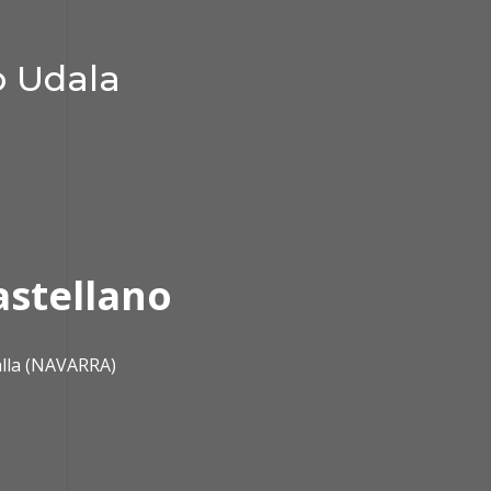
o Udala
astellano
alla (NAVARRA)