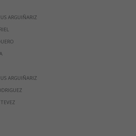
SUS ARGUIÑARIZ
RIEL
RQUERO
A
SUS ARGUIÑARIZ
RODRIGUEZ
STEVEZ