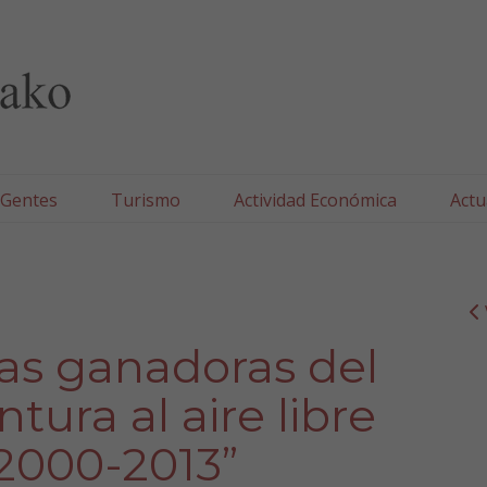
lla/Tafallako Udala
 Gentes
Turismo
Actividad Económica
Actu
as ganadoras del
ura al aire libre
2000-2013”