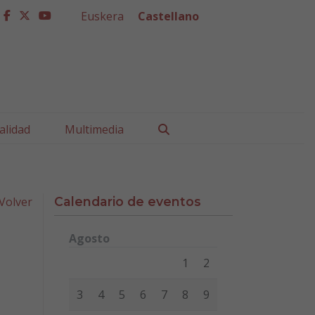
Euskera
Castellano
facebook
twitter
youtube
Buscar
alidad
Multimedia
Volver
Calendario de eventos
Agosto
Lunes
Martes
Miércoles
Jueves
Viernes
Sábad
1
2
3
4
5
6
7
8
9