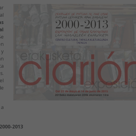
ar
al
as
al
e
en
 y
an
ta
s.
el
de
 a
2000-2013