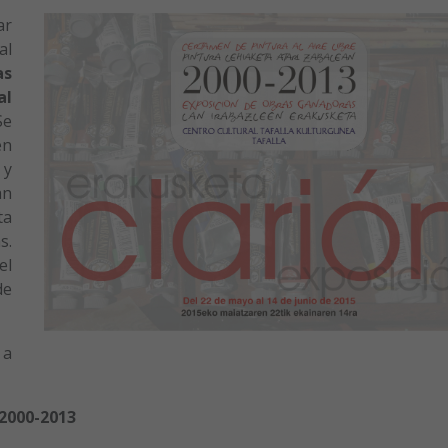
ar
al
as
al
e
en
 y
an
ta
s.
el
de
 a
2000-2013