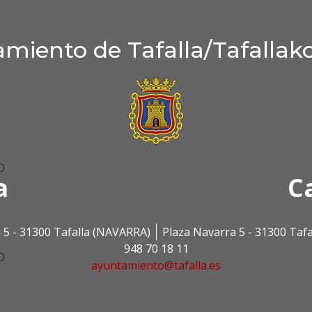
miento de Tafalla/Tafallak
O
a
C
 5 - 31300 Tafalla (NAVARRA)
Plaza Navarra 5 - 31300 Taf
948 70 18 11
O
ayuntamiento@tafalla.es