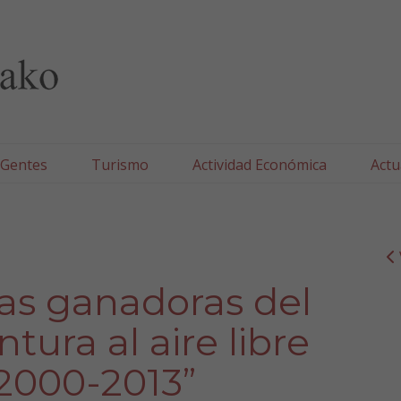
lla/Tafallako Udala
 Gentes
Turismo
Actividad Económica
Actu
as ganadoras del
ura al aire libre
2000-2013”