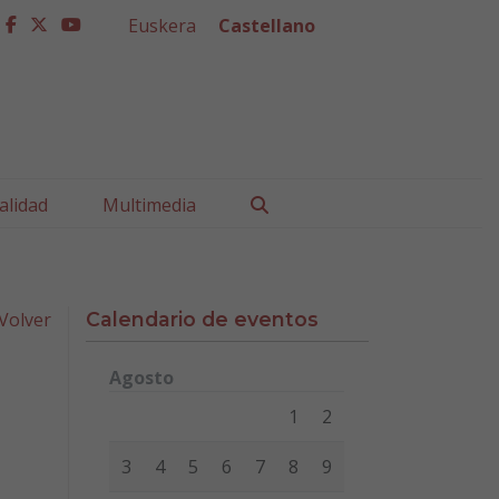
Euskera
Castellano
facebook
twitter
youtube
Buscar
alidad
Multimedia
Volver
Calendario de eventos
Agosto
Lunes
Martes
Miércoles
Jueves
Viernes
Sábad
1
2
3
4
5
6
7
8
9