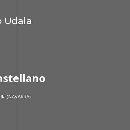
o Udala
astellano
alla (NAVARRA)