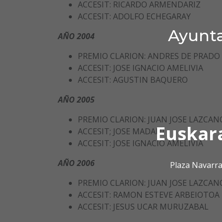
ACCESIT: RICARDO ARMENDARIZ
ACCESIT: ADOLFO ECHEGARAY
Ayunta
AÑO 2004
PREMIO CLARION: ANDRES DE PRADO
ACCESIT: JOSE IGNACIO AMELIVIA
ACCESIT: AGUSTIN BAQUERO
AÑO 2005
PREMIO CLARION: JUAN JOSE LAZCAN
Euskar
ACCESIT; JOSE MADANI
ACCESIT: JOSE IGNACIO AMELIVIA
AÑO 2006
Plaza Navarra
PREMIO CLARION: JUAN JOSE LAZCAN
ACCESIT: RAMON ESTEVE ARBEIOTOA
ACCESIT: JESUS UCAR MURUZABAL