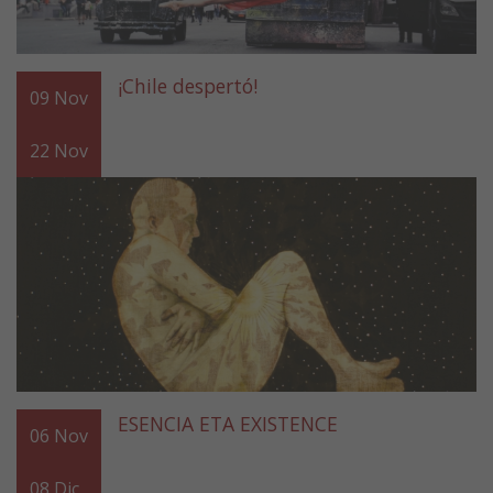
¡Chile despertó!
09
Nov
22
Nov
ESENCIA ETA EXISTENCE
06
Nov
08
Dic