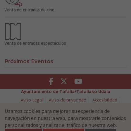
Venta de entradas de cine
Venta de entradas espectáculos
Próximos Eventos
Facebook
Twitter
Youtube
Ayuntamiento de Tafalla/Tafallako Udala
Aviso Legal
Aviso de privacidad
Accesibilidad
Política de cookies
Usamos cookies para mejorar su experiencia de
Política de Seguridad de la Información
navegación en nuestra web, para mostrarle contenidos
Plaza Navarra 5 - 31300 Tafalla (NAVARRA)
948 70 18 11
personalizados y analizar el tráfico de nuestra web.
ayuntamiento@tafalla.es