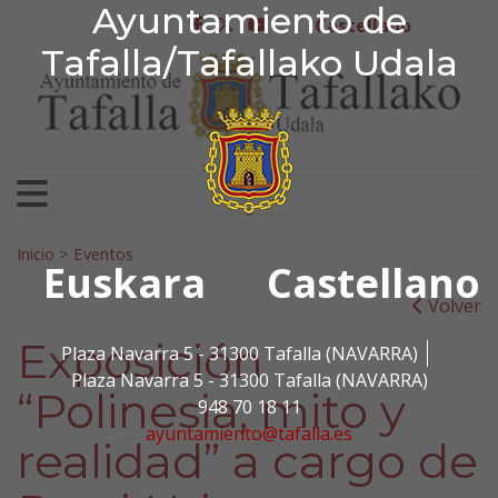
Ayuntamiento de Tafa
Ayuntamiento de
Ir al contenido
Castellano
facebook
twitter
youtube
Tafalla/Tafallako Udala
Search for:
Inicio
>
Eventos
Euskara
Castellano
Volver
Exposición
Plaza Navarra 5 - 31300 Tafalla (NAVARRA)
Plaza Navarra 5 - 31300 Tafalla (NAVARRA)
“Polinesia, mito y
948 70 18 11
ayuntamiento@tafalla.es
realidad” a cargo de