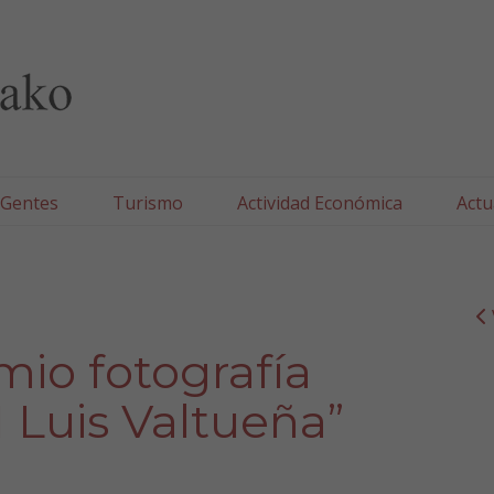
lla/Tafallako Udala
 Gentes
Turismo
Actividad Económica
Actu
mio fotografía
 Luis Valtueña”