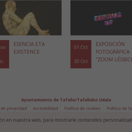
ESENCIA ETA
EXPOSICIÓN
ov
01
Oct
EXISTENCE
FOTOGRÁFICA
“ZOOM LÉSBIC
ic
30
Oct
Ayuntamiento de Tafalla/Tafallako Udala
 de privacidad
Accesibilidad
Política de cookies
Política de 
arra 5 - 31300 Tafalla (NAVARRA)
948 70 18 11
ayuntamiento@t
ón en nuestra web, para mostrarle contenidos personalizad