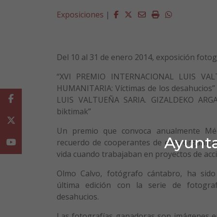
Facebook
Twitter
Email
Imprimir
Whatsapp
Exposiciones
|
Del 10 al 31 de enero 2014, exposición foto
“XVI PREMIO INTERNACIONAL LUIS VAL
HUMANITARIA: Víctimas de los desahucios”
Facebook
LUIS VALTUEÑA SARIA. GIZALDEKO ARGAZ
biktimak”
Twitter
Un premio que convoca anualmente Mé
Ayunta
recuerdo de cooperantes de esta organiza
Youtube
vida cuando trabajaban en proyectos de acc
Olmo Calvo, fotógrafo cántabro, ha sid
última edición con la serie de fotogra
desahucios.
Las fotografías ganadoras son imágenes e