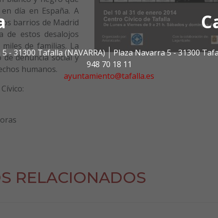
y en día en España. A
a
C
tos barrios de Madrid
a de estos desalojos
miles de familias. La
 5 - 31300 Tafalla (NAVARRA)
Plaza Navarra 5 - 31300 Taf
 de denuncia social y
948 70 18 11
erechos humanos.
ayuntamiento@tafalla.es
Cívico:
horas
S RELACIONADOS