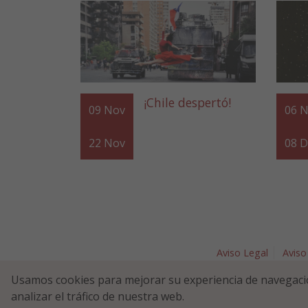
¡Chile despertó!
09
Nov
06
N
22
Nov
08
D
Aviso Legal
Aviso
Plaza Nav
Usamos cookies para mejorar su experiencia de navegaci
analizar el tráfico de nuestra web.