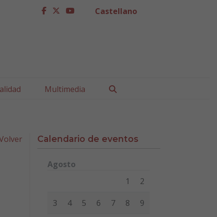
Castellano
facebook
twitter
youtube
Buscar
alidad
Multimedia
Volver
Calendario de eventos
Agosto
Lunes
Martes
Miércoles
Jueves
Viernes
Sábad
1
2
3
4
5
6
7
8
9