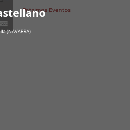
astellano
Próximos Eventos
alla (NAVARRA)