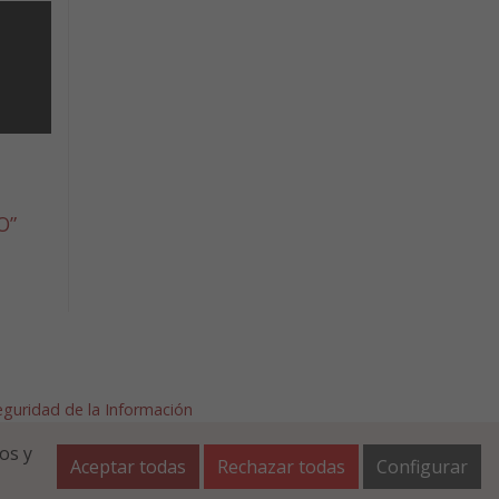
O”
Seguridad de la Información
afalla.es
os y
Aceptar todas
Rechazar todas
Configurar