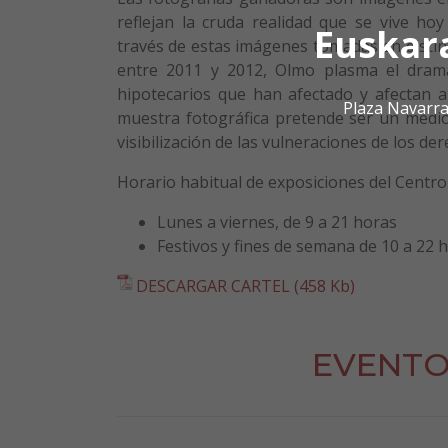
reflejan la cruda realidad que se vive ho
Euskar
través de estas imágenes tomadas en distin
entre 2011 y 2012, Olmo plasma el dram
hipotecarios que han afectado y afectan a 
Plaza Navarra
muestra fotográfica pretende ser un medio
visibilización de las vulneraciones de los d
Horario habitual de exposiciones del Centro 
Lunes a viernes, de 9 a 21 horas
Festivos y fines de semana de 10 a 22 
DESCARGAR CARTEL (458 Kb)
EVENTO