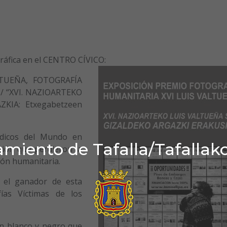
gráfica en el CENTRO CÍVICO:
TUEÑA, FOTOGRAFÍA
 / “XVI. NAZIOARTEKO
KIA: Etxegabetzeen
dicos del Mundo en
miento de Tafalla/Tafallak
ción que perdieron la
ión humanitaria.
o el ganador de esta
fías Víctimas de los
n blanco y negro que