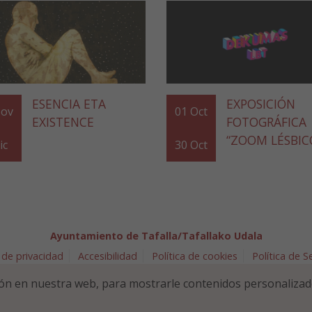
ESENCIA ETA
EXPOSICIÓN
ov
01
Oct
EXISTENCE
FOTOGRÁFICA
“ZOOM LÉSBIC
ic
30
Oct
Ayuntamiento de Tafalla/Tafallako Udala
 de privacidad
Accesibilidad
Política de cookies
Política de 
arra 5 - 31300 Tafalla (NAVARRA)
948 70 18 11
ayuntamiento@t
ón en nuestra web, para mostrarle contenidos personalizad