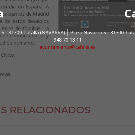
y en día en España. A
a
C
tos barrios de Madrid
a de estos desalojos
miles de familias. La
 5 - 31300 Tafalla (NAVARRA)
Plaza Navarra 5 - 31300 Taf
 de denuncia social y
948 70 18 11
erechos humanos.
ayuntamiento@tafalla.es
Cívico:
horas
S RELACIONADOS