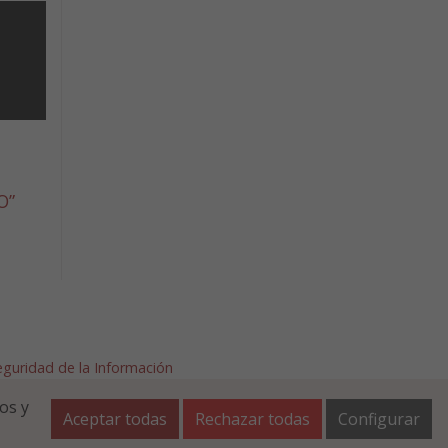
O”
Seguridad de la Información
afalla.es
os y
Aceptar todas
Rechazar todas
Configurar