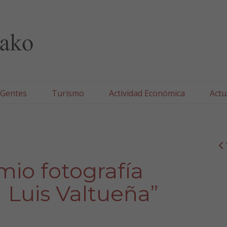
lla/Tafallako Udala
 Gentes
Turismo
Actividad Económica
Actu
mio fotografía
 Luis Valtueña”