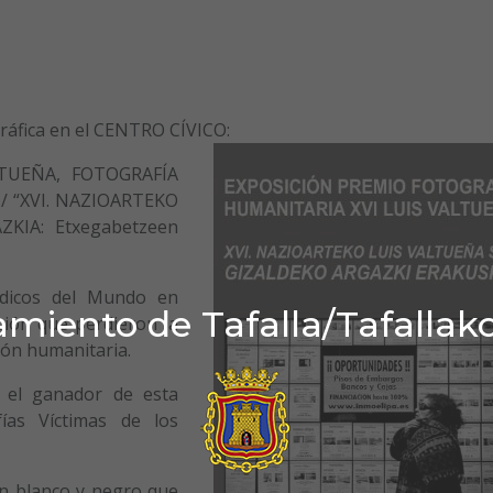
gráfica en el CENTRO CÍVICO:
TUEÑA, FOTOGRAFÍA
 / “XVI. NAZIOARTEKO
KIA: Etxegabetzeen
dicos del Mundo en
miento de Tafalla/Tafallak
ción que perdieron la
ión humanitaria.
o el ganador de esta
fías Víctimas de los
n blanco y negro que