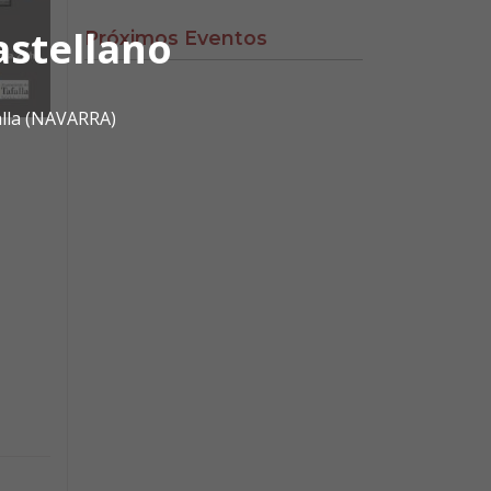
astellano
Próximos Eventos
alla (NAVARRA)