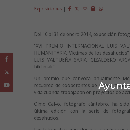
Facebook
Twitter
Email
Imprimir
Whatsapp
Exposiciones
|
Del 10 al 31 de enero 2014, exposición foto
“XVI PREMIO INTERNACIONAL LUIS VAL
HUMANITARIA: Víctimas de los desahucios”
Facebook
LUIS VALTUEÑA SARIA. GIZALDEKO ARGAZ
biktimak”
Twitter
Un premio que convoca anualmente Mé
Ayunta
recuerdo de cooperantes de esta organiza
Youtube
vida cuando trabajaban en proyectos de acc
Olmo Calvo, fotógrafo cántabro, ha sid
última edición con la serie de fotogra
desahucios.
Las fotografías ganadoras son imágenes e