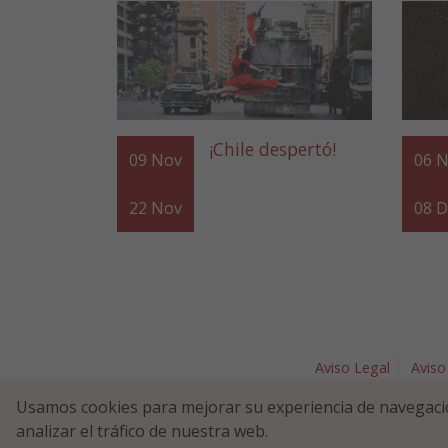
¡Chile despertó!
09
Nov
06
N
22
Nov
08
D
Aviso Legal
Aviso
Plaza Nav
Usamos cookies para mejorar su experiencia de navegaci
analizar el tráfico de nuestra web.