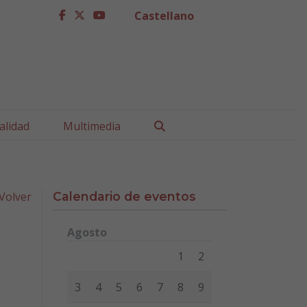
Castellano
facebook
twitter
youtube
Buscar
alidad
Multimedia
Volver
Calendario de eventos
Agosto
Lunes
Martes
Miércoles
Jueves
Viernes
Sábad
1
2
3
4
5
6
7
8
9