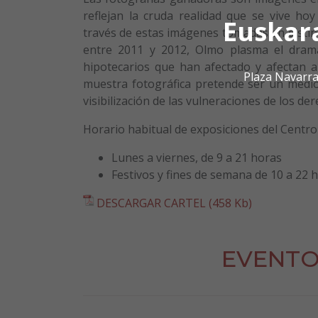
reflejan la cruda realidad que se vive ho
Euskar
través de estas imágenes tomadas en distin
entre 2011 y 2012, Olmo plasma el dram
hipotecarios que han afectado y afectan a 
Plaza Navarra
muestra fotográfica pretende ser un medio
visibilización de las vulneraciones de los d
Horario habitual de exposiciones del Centro 
Lunes a viernes, de 9 a 21 horas
Festivos y fines de semana de 10 a 22 
DESCARGAR CARTEL (458 Kb)
EVENTO