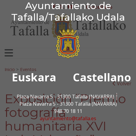
Ayuntamiento de Tafa
Ayuntamiento de
Ir al contenido
Castellano
facebook
twitter
youtube
Tafalla/Tafallako Udala
Search for:
Inicio
>
Eventos
Euskara
Castellano
Volver
Exposición “Premio
Plaza Navarra 5 - 31300 Tafalla (NAVARRA)
Plaza Navarra 5 - 31300 Tafalla (NAVARRA)
fotografía
948 70 18 11
ayuntamiento@tafalla.es
humanitaria XVI