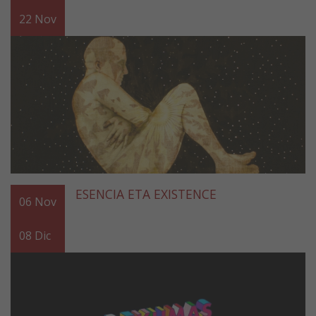
22
Nov
ESENCIA ETA EXISTENCE
06
Nov
08
Dic