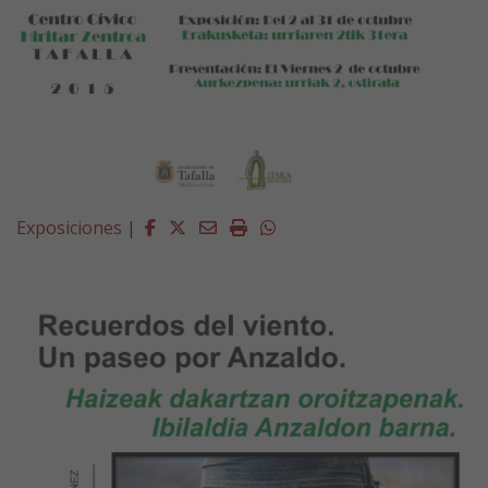
Facebook
Twitter
Email
Imprimir
Whatsapp
Exposiciones
|