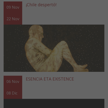
¡Chile despertó!
09
Nov
22
Nov
ESENCIA ETA EXISTENCE
06
Nov
08
Dic