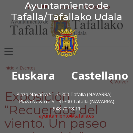
Ayuntamiento de Tafa
Ayuntamiento de
Ir al contenido
Euskera
Castellano
facebook
twitter
youtube
Tafalla/Tafallako Udala
Search for:
Inicio
>
Eventos
Euskara
Castellano
Volver
Exposición
Plaza Navarra 5 - 31300 Tafalla (NAVARRA)
Plaza Navarra 5 - 31300 Tafalla (NAVARRA)
“Recuerdos del
948 70 18 11
ayuntamiento@tafalla.es
viento. Un paseo