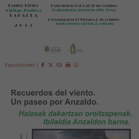
Facebook
Twitter
Email
Imprimir
Whatsapp
Exposiciones
|