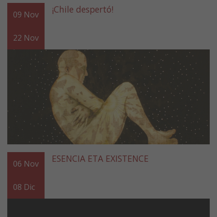
¡Chile despertó!
09
Nov
22
Nov
ESENCIA ETA EXISTENCE
06
Nov
08
Dic