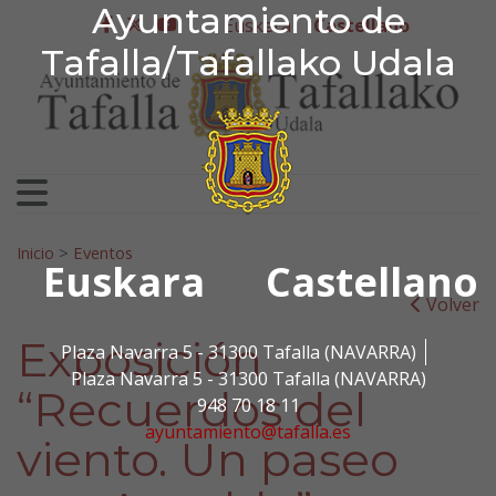
Ayuntamiento de Tafa
Ayuntamiento de
Ir al contenido
Euskera
Castellano
facebook
twitter
youtube
Tafalla/Tafallako Udala
Search for:
Inicio
>
Eventos
Euskara
Castellano
Volver
Exposición
Plaza Navarra 5 - 31300 Tafalla (NAVARRA)
Plaza Navarra 5 - 31300 Tafalla (NAVARRA)
“Recuerdos del
948 70 18 11
ayuntamiento@tafalla.es
viento. Un paseo