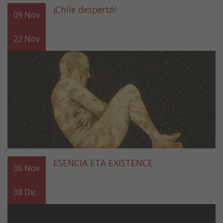
¡Chile despertó!
09
Nov
22
Nov
ESENCIA ETA EXISTENCE
06
Nov
08
Dic