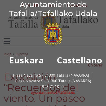
Ayuntamiento de Tafa
Ayuntamiento de
Ir al contenido
Euskera
Castellano
facebook
twitter
youtube
Tafalla/Tafallako Udala
Search for:
Inicio
>
Eventos
Euskara
Castellano
Volver
Exposición
Plaza Navarra 5 - 31300 Tafalla (NAVARRA)
Plaza Navarra 5 - 31300 Tafalla (NAVARRA)
“Recuerdos del
948 70 18 11
ayuntamiento@tafalla.es
viento. Un paseo