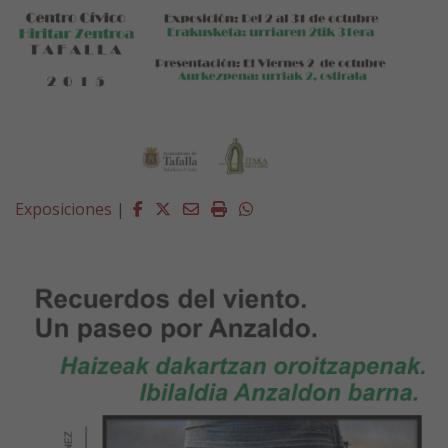
Facebook
Twitter
Email
Imprimir
Whatsapp
Exposiciones
|