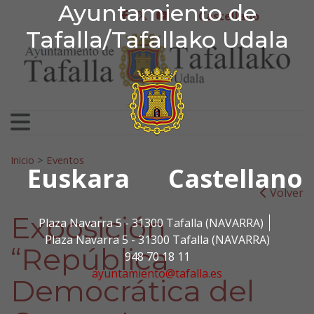
Ayuntamiento de Tafa
Ayuntamiento de
Ir al contenido
Castellano
facebook
twitter
youtube
Tafalla/Tafallako Udala
Search for:
Inicio
>
Eventos
Euskara
Castellano
Volver
Exposición
Plaza Navarra 5 - 31300 Tafalla (NAVARRA)
Plaza Navarra 5 - 31300 Tafalla (NAVARRA)
“República
948 70 18 11
ayuntamiento@tafalla.es
Democrática del