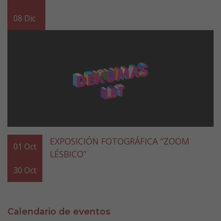
08
Dic
EXPOSICIÓN FOTOGRÁFICA “ZOOM
01
Oct
LÉSBICO”
30
Oct
Calendario de eventos