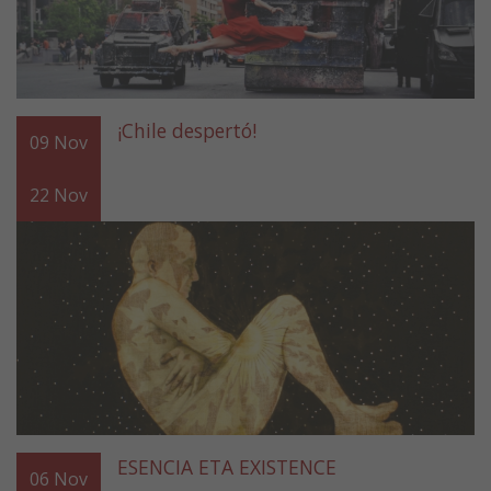
¡Chile despertó!
09
Nov
22
Nov
ESENCIA ETA EXISTENCE
06
Nov