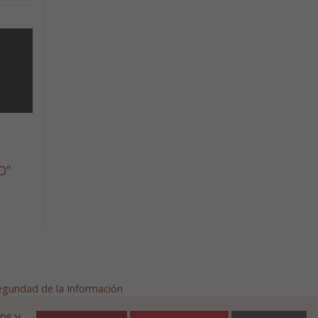
O”
Seguridad de la Información
afalla.es
os y