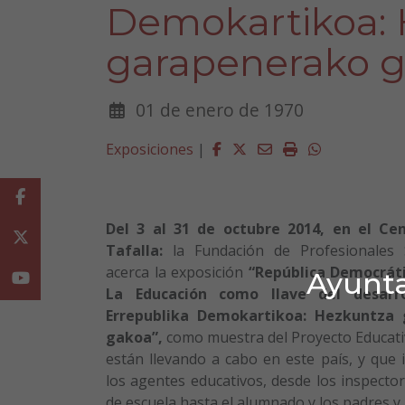
Demokartikoa:
garapenerako g
01 de enero de 1970
Facebook
Twitter
Email
Imprimir
Whatsapp
Exposiciones
|
Facebook
Del 3 al 31 de octubre 2014, en el Cen
Twitter
Tafalla:
la Fundación de Profesionales S
acerca la exposición
“República Democráti
Ayunta
Youtube
La Educación como llave del desarr
Errepublika Demokartikoa: Hezkuntza
gakoa”,
como muestra del Proyecto Educati
están llevando a cabo en este país, y que 
los agentes educativos, desde los inspector
de escuela hasta el alumnado y los padres y