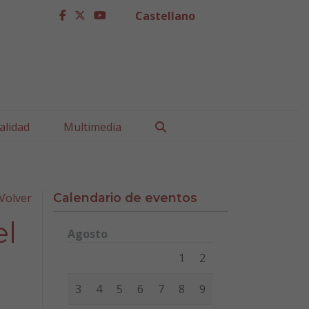
Castellano
facebook
twitter
youtube
Buscar
alidad
Multimedia
Volver
Calendario de eventos
el
Agosto
Lunes
Martes
Miércoles
Jueves
Viernes
Sábad
1
2
3
4
5
6
7
8
9