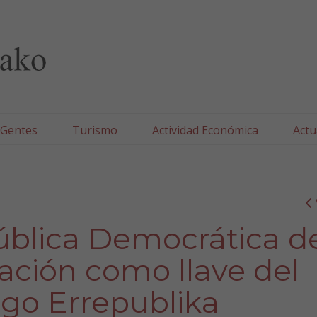
lla/Tafallako Udala
 Gentes
Turismo
Actividad Económica
Actu
ública Democrática d
ación como llave del
ngo Errepublika