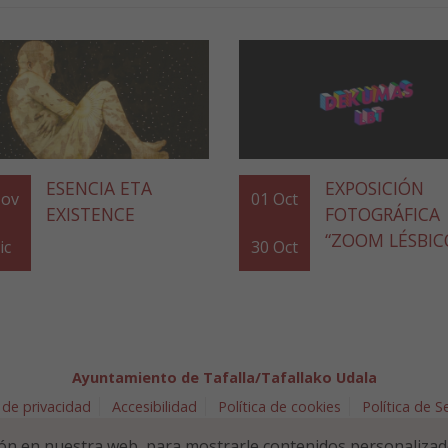
ESENCIA ETA
EXPOSICIÓN
ov
01
Oct
EXISTENCE
FOTOGRÁFICA
“ZOOM LÉSBIC
ic
30
Oct
Ayuntamiento de Tafalla/Tafallako Udala
 de privacidad
Accesibilidad
Política de cookies
Política de 
arra 5 - 31300 Tafalla (NAVARRA)
948 70 18 11
ayuntamiento@t
ón en nuestra web, para mostrarle contenidos personalizad