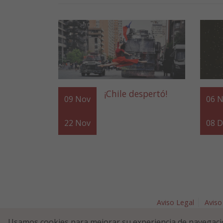
¡Chile despertó!
09
Nov
06
N
22
Nov
08
D
Aviso Legal
Aviso
Plaza Nav
Usamos cookies para mejorar su experiencia de navegaci