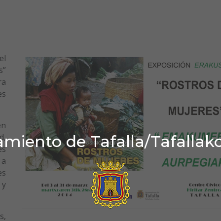
el
s”
ra
es
en
miento de Tafalla/Tafallak
d,
es
 a
es
 y
s,