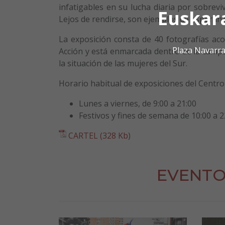
infatigables en su lucha diaria por sobrevi
Euskar
Lejos de rendirse, son ejemplos de esperan
La exposición consta de 40 fotografías a
Plaza Navarra
Acción y está enmarcada dentro de la campaña
la situación de las mujeres del Sur.
Horario habitual de exposiciones del Centro 
Lunes a viernes, de 9:00 a 21:00
Festivos y fines de semana de 10:00 a 2
CARTEL (328 Kb)
EVENTO