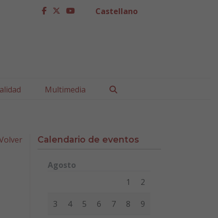
Castellano
facebook
twitter
youtube
Buscar
alidad
Multimedia
Volver
Calendario de eventos
Agosto
Lunes
Martes
Miércoles
Jueves
Viernes
Sábad
1
2
3
4
5
6
7
8
9