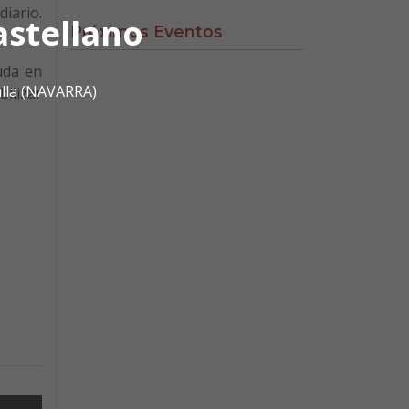
diario.
astellano
Próximos Eventos
uda en
alla (NAVARRA)
bilizar