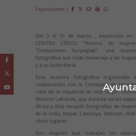
Facebook
Twitter
Email
Imprimir
Whatsapp
Exposiciones
|
Del 3 al 31 de marzo , exposición en 
CENTRO CÍVICO: “Rostros de mujere
“Emakumeen Aurpegiak”, una muest
fotográfica que rinde homenaje a las mujer
Facebook
y a su lucha diaria.
Twitter
Esta muestra fotográfica organizada 
Ayunta
colaboración con la Concejalía de Igualda
Youtube
nace de la inquietud de una mujer, Dolor
Moreno Lafuente, que durante varios viajes
África y Asia recopiló fotografías de mujer
de la India, Nepal, Camboya, Vietnam, Mali
otros lugares.
Son mujeres que trabajan sin salario