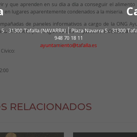
vir y que aprenden en su día a día a conseguir el alimento 
a
C
za en lugares aparentemente condenados a la miseria.
compañadas de paneles informativos a cargo de la ONG Ay
 5 - 31300 Tafalla (NAVARRA)
Plaza Navarra 5 - 31300 Taf
 “Muévete por la igualdad. Es de justicia”, enfocada a visi
948 70 18 11
ayuntamiento@tafalla.es
Cívico:
2:00
S RELACIONADOS