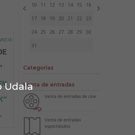
10
11
12
13
14
15
16
17
18
19
20
21
22
23
24
25
26
27
28
29
30
31
Categorías
o Udala
Venta de entradas
Venta de entradas de cine
Venta de entradas
espectáculos