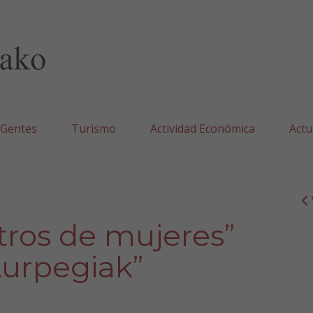
lla/Tafallako Udala
 Gentes
Turismo
Actividad Económica
Actu
tros de mujeres”
urpegiak”