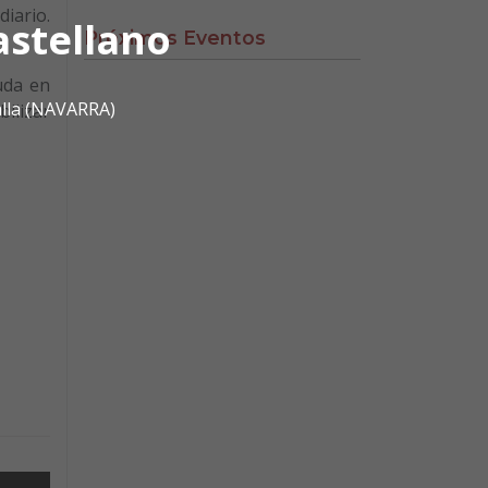
diario.
astellano
Próximos Eventos
uda en
alla (NAVARRA)
bilizar