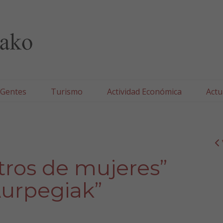
lla/Tafallako Udala
 Gentes
Turismo
Actividad Económica
Actu
tros de mujeres”
urpegiak”