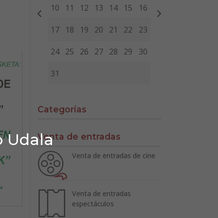
10
11
12
13
14
15
16
17
18
19
20
21
22
23
24
25
26
27
28
29
30
31
Categorías
o Udala
Venta de entradas
Venta de entradas de cine
Venta de entradas
espectáculos