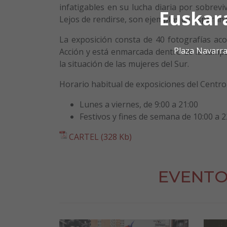
infatigables en su lucha diaria por sobrevi
Euskar
Lejos de rendirse, son ejemplos de esperan
La exposición consta de 40 fotografías a
Plaza Navarra
Acción y está enmarcada dentro de la campaña
la situación de las mujeres del Sur.
Horario habitual de exposiciones del Centro 
Lunes a viernes, de 9:00 a 21:00
Festivos y fines de semana de 10:00 a 2
CARTEL (328 Kb)
EVENTO