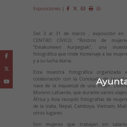
Facebook
Twitter
Email
Imprimir
Whatsapp
Exposiciones
|
Del 3 al 31 de marzo , exposición en 
CENTRO CÍVICO: “Rostros de mujere
“Emakumeen Aurpegiak”, una muest
fotográfica que rinde homenaje a las mujer
Facebook
y a su lucha diaria.
Twitter
Esta muestra fotográfica organizada 
Ayunta
colaboración con la Concejalía de Igualda
Youtube
nace de la inquietud de una mujer, Dolor
Moreno Lafuente, que durante varios viajes
África y Asia recopiló fotografías de mujer
de la India, Nepal, Camboya, Vietnam, Mali
otros lugares.
Son mujeres que trabajan sin salario