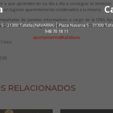
vir y que aprenden en su día a día a conseguir el alimento 
a
C
za en lugares aparentemente condenados a la miseria.
compañadas de paneles informativos a cargo de la ONG Ay
 5 - 31300 Tafalla (NAVARRA)
Plaza Navarra 5 - 31300 Taf
 “Muévete por la igualdad. Es de justicia”, enfocada a visi
948 70 18 11
ayuntamiento@tafalla.es
Cívico:
2:00
S RELACIONADOS