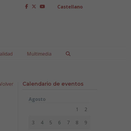
Castellano
facebook
twitter
youtube
Buscar
alidad
Multimedia
Volver
Calendario de eventos
Agosto
Lunes
Martes
Miércoles
Jueves
Viernes
Sábad
1
2
3
4
5
6
7
8
9