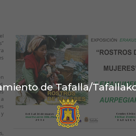
el
s”
ra
es
en
miento de Tafalla/Tafallak
d,
es
 a
es
 y
s,