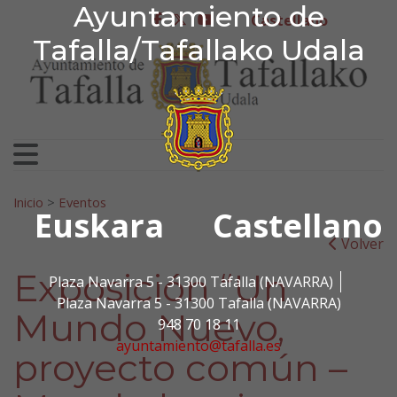
Ayuntamiento de Tafa
Ayuntamiento de
Ir al contenido
Castellano
facebook
twitter
youtube
Tafalla/Tafallako Udala
Search for:
Inicio
>
Eventos
Euskara
Castellano
Volver
Exposición “Un
Plaza Navarra 5 - 31300 Tafalla (NAVARRA)
Plaza Navarra 5 - 31300 Tafalla (NAVARRA)
Mundo Nuevo,
948 70 18 11
ayuntamiento@tafalla.es
proyecto común –