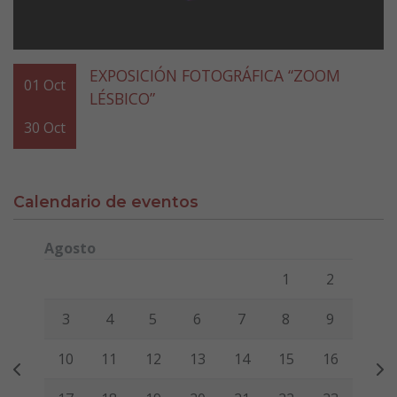
EXPOSICIÓN FOTOGRÁFICA “ZOOM
01
Oct
LÉSBICO”
30
Oct
Calendario de eventos
Agosto
Lunes
Martes
Miércoles
Jueves
Viernes
Sábado
Domi
1
2
3
4
5
6
7
8
9
10
11
12
13
14
15
16