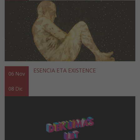
ESENCIA ETA EXISTENCE
06
Nov
08
Dic