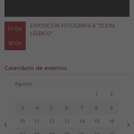
EXPOSICIÓN FOTOGRÁFICA “ZOOM
01
Oct
LÉSBICO”
30
Oct
Calendario de eventos
Agosto
Lunes
Martes
Miércoles
Jueves
Viernes
Sábado
Domi
1
2
3
4
5
6
7
8
9
10
11
12
13
14
15
16