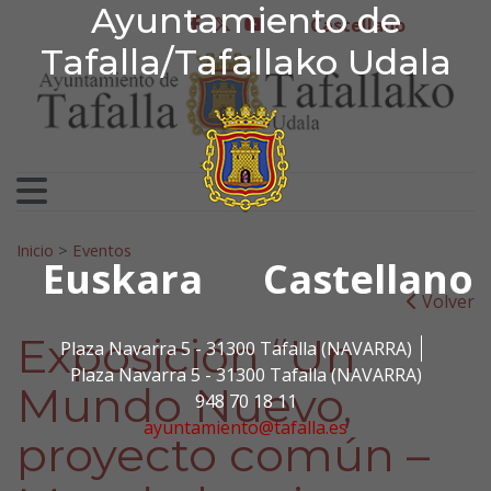
Ayuntamiento de Tafa
Ayuntamiento de
Ir al contenido
Castellano
facebook
twitter
youtube
Tafalla/Tafallako Udala
Search for:
Inicio
>
Eventos
Euskara
Castellano
Volver
Exposición “Un
Plaza Navarra 5 - 31300 Tafalla (NAVARRA)
Plaza Navarra 5 - 31300 Tafalla (NAVARRA)
Mundo Nuevo,
948 70 18 11
ayuntamiento@tafalla.es
proyecto común –