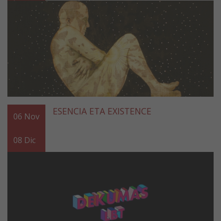
ESENCIA ETA EXISTENCE
06
Nov
08
Dic