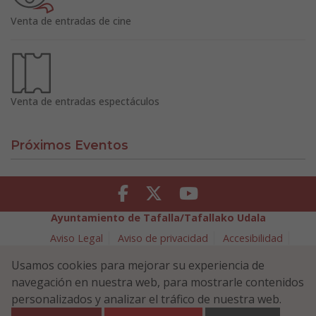
Venta de entradas de cine
Venta de entradas espectáculos
Próximos Eventos
Facebook
Twitter
Youtube
Ayuntamiento de Tafalla/Tafallako Udala
Aviso Legal
Aviso de privacidad
Accesibilidad
Política de cookies
Usamos cookies para mejorar su experiencia de
Política de Seguridad de la Información
navegación en nuestra web, para mostrarle contenidos
Plaza Navarra 5 - 31300 Tafalla (NAVARRA)
948 70 18 11
personalizados y analizar el tráfico de nuestra web.
ayuntamiento@tafalla.es