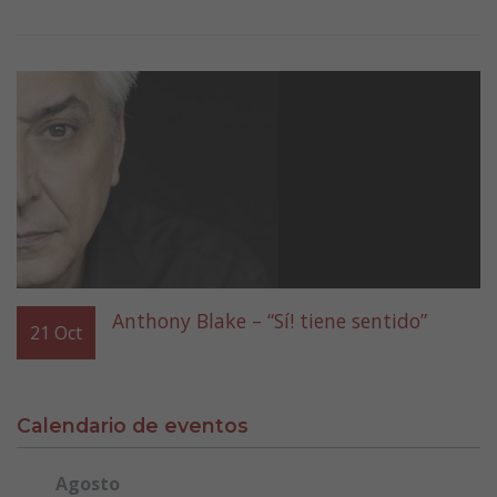
Anthony Blake – “Sí! tiene sentido”
21
Oct
Calendario de eventos
Agosto