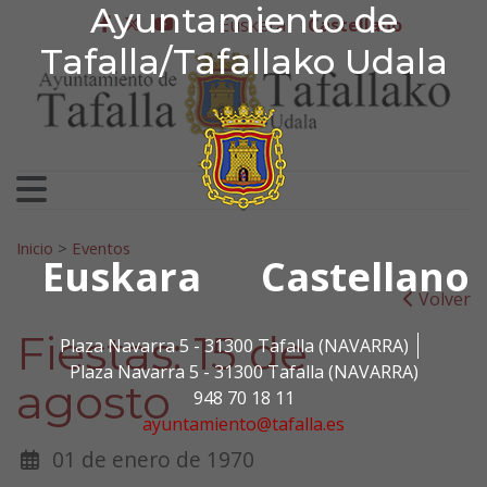
Ayuntamiento de Tafa
Ayuntamiento de
Ir al contenido
Euskera
Castellano
facebook
twitter
youtube
Tafalla/Tafallako Udala
Search for:
Inicio
>
Eventos
Euskara
Castellano
Volver
Fiestas: 15 de
Plaza Navarra 5 - 31300 Tafalla (NAVARRA)
Plaza Navarra 5 - 31300 Tafalla (NAVARRA)
agosto
948 70 18 11
ayuntamiento@tafalla.es
01 de enero de 1970