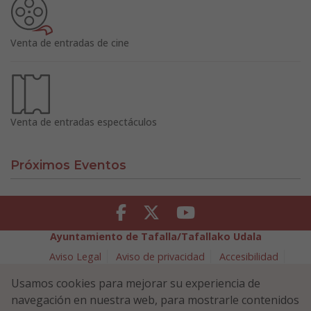
Venta de entradas de cine
Venta de entradas espectáculos
Próximos Eventos
Facebook
Twitter
Youtube
Ayuntamiento de Tafalla/Tafallako Udala
Aviso Legal
Aviso de privacidad
Accesibilidad
Política de cookies
Usamos cookies para mejorar su experiencia de
Política de Seguridad de la Información
navegación en nuestra web, para mostrarle contenidos
Plaza Navarra 5 - 31300 Tafalla (NAVARRA)
948 70 18 11