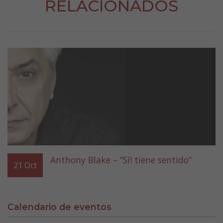
RELACIONADOS
Anthony Blake – “Sí! tiene sentido”
21
Oct
Calendario de eventos