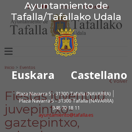
Ayuntamiento de Tafa
Ayuntamiento de
Ir al contenido
Euskera
Castellano
facebook
twitter
youtube
Tafalla/Tafallako Udala
Search for:
Inicio
>
Eventos
Euskara
Castellano
Volver
Fiestas juventud:
Plaza Navarra 5 - 31300 Tafalla (NAVARRA)
Plaza Navarra 5 - 31300 Tafalla (NAVARRA)
juvepintxo-
948 70 18 11
ayuntamiento@tafalla.es
gaztepintxo,