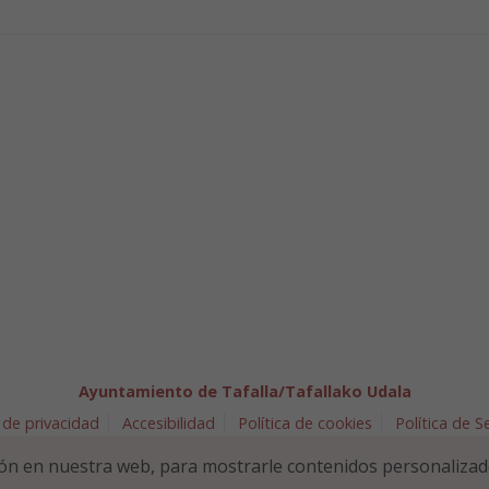
Ayuntamiento de Tafalla/Tafallako Udala
 de privacidad
Accesibilidad
Política de cookies
Política de 
arra 5 - 31300 Tafalla (NAVARRA)
948 70 18 11
ayuntamiento@t
ón en nuestra web, para mostrarle contenidos personalizad