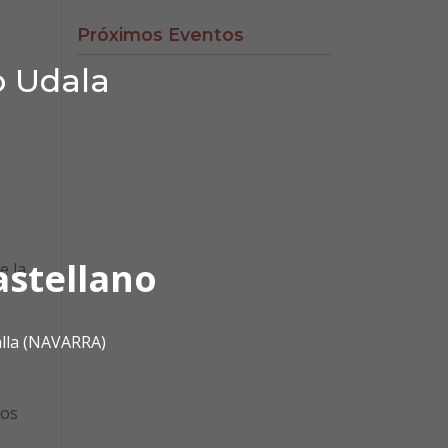
Próximos Eventos
o Udala
astellano
e la
alla (NAVARRA)
dos