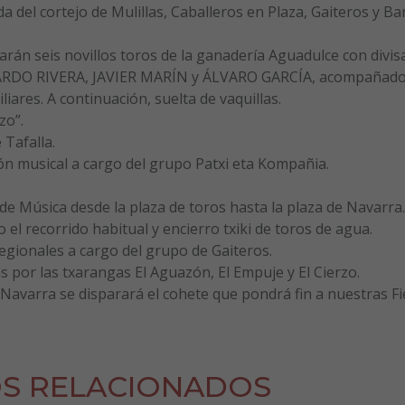
a del cortejo de Mulillas, Caballeros en Plaza, Gaiteros y B
iarán seis novillos toros de la ganadería Aguadulce con divis
GERARDO RIVERA, JAVIER MARÍN y ÁLVARO GARCÍA, acompañado
iares. A continuación, suelta de vaquillas.
zo”.
 Tafalla.
ón musical a cargo del grupo Patxi eta Kompañia.
e Música desde la plaza de toros hasta la plaza de Navarra.
el recorrido habitual y encierro txiki de toros de agua.
regionales a cargo del grupo de Gaiteros.
 por las txarangas El Aguazón, El Empuje y El Cierzo.
 Navarra se disparará el cohete que pondrá fin a nuestras Fi
S RELACIONADOS