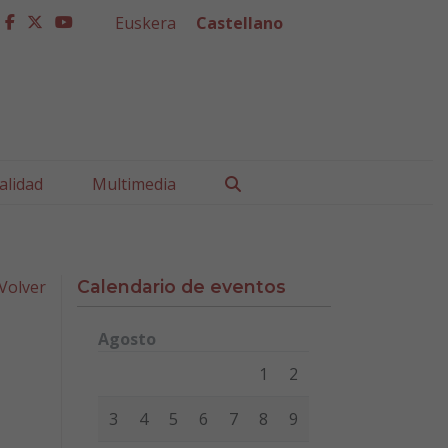
Euskera
Castellano
facebook
twitter
youtube
Buscar
alidad
Multimedia
Volver
Calendario de eventos
Agosto
Lunes
Martes
Miércoles
Jueves
Viernes
Sábad
1
2
3
4
5
6
7
8
9