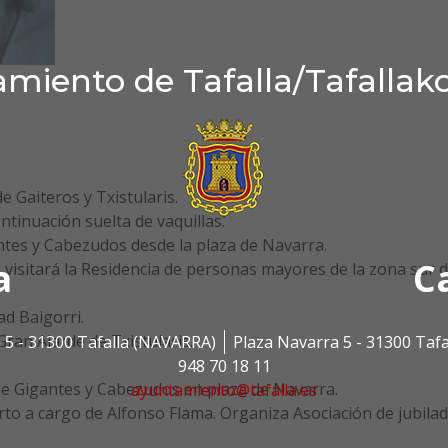
miento de Tafalla/Tafallak
e Gaiteros y Txistularis.
ontinuación suelta de vaquillas.
ntes y Cabezudos desde la plaza de Navarra.
a
C
 visitará la Residencia de personas mayores de la zona sur d
ad Baigorri.
Gran Alarde de Txistularis.
 5 - 31300 Tafalla (NAVARRA)
Plaza Navarra 5 - 31300 Taf
948 70 18 11
 de Gigantes y Cabezudos en plaza de Navarra.
ayuntamiento@tafalla.es
erto a cargo de Alfonso Flama. Organiza Asociación de jubila