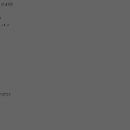
anda de
a
s de
estas