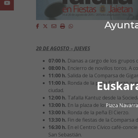
Youtube
Ayunta
Facebook
Twitter
Email
Imprimir
Whatsapp
20 DE AGOSTO – JUEVES
07:00 h.
Dianas a cargo de los grupos d
08:00 h.
Encierro de novillos toros. A c
11:00 h.
Salida de la Comparsa de Giga
Euskar
11:00 h.
Ronda de la peña El Cierzo que
ciudad.
12:00 h.
Tafalla Kantuz desde la Socied
13:00 h.
En la plaza de los Fueros XLVI 
Plaza Navarra
13:00 h.
Ronda de la peña El Cierzo.
13:30 h.
Fin de fiestas de la Comparsa
16:30 h.
En el Centro Cívico café-conci
San Sebastián.