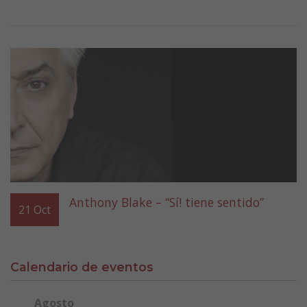
Anthony Blake – “Sí! tiene sentido”
21
Oct
Calendario de eventos
Agosto