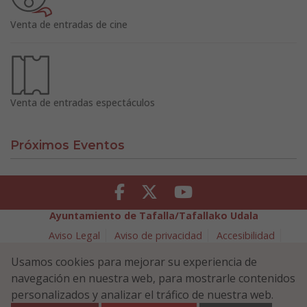
Venta de entradas de cine
Venta de entradas espectáculos
Próximos Eventos
Facebook
Twitter
Youtube
Ayuntamiento de Tafalla/Tafallako Udala
Aviso Legal
Aviso de privacidad
Accesibilidad
Política de cookies
Usamos cookies para mejorar su experiencia de
Política de Seguridad de la Información
navegación en nuestra web, para mostrarle contenidos
Plaza Navarra 5 - 31300 Tafalla (NAVARRA)
948 70 18 11
personalizados y analizar el tráfico de nuestra web.
ayuntamiento@tafalla.es