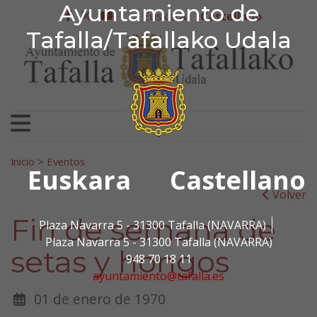
Ayuntamiento de Tafa
Ayuntamiento de
Ir al contenido
Euskera
Castellano
facebook
twitter
youtube
Tafalla/Tafallako Udala
Search for:
Inicio
>
Eventos
Euskara
Castellano
Volver
Fin de semana de
Plaza Navarra 5 - 31300 Tafalla (NAVARRA)
Plaza Navarra 5 - 31300 Tafalla (NAVARRA)
setas y hongos
948 70 18 11
ayuntamiento@tafalla.es
01 de enero de 1970