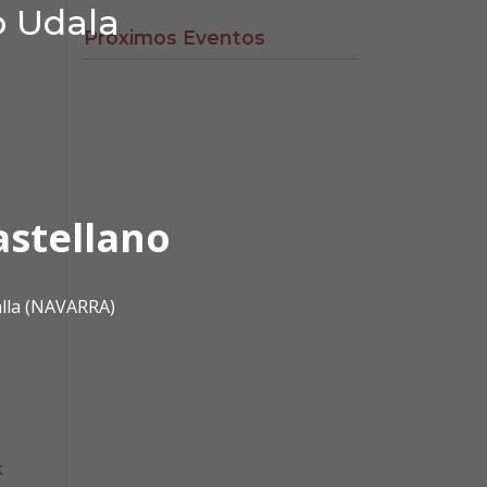
o Udala
Próximos Eventos
astellano
alla (NAVARRA)
k