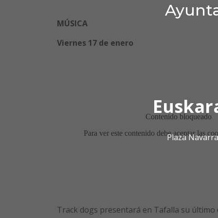
Ayunta
MÚSICA
Viernes 17 de enero
Euskar
Plaza Navarra
Track dogs presentará en Tafalla su último d