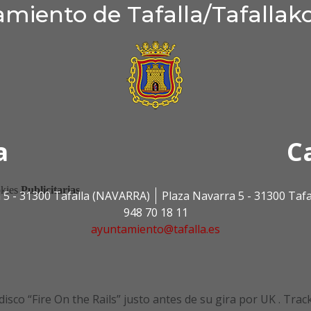
miento de Tafalla/Tafallak
a
C
 5 - 31300 Tafalla (NAVARRA)
Plaza Navarra 5 - 31300 Taf
948 70 18 11
ayuntamiento@tafalla.es
isco “Fire On the Rails” justo antes de su gira por UK . Trac