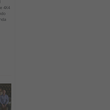
d
te 4X4
ndo
anda