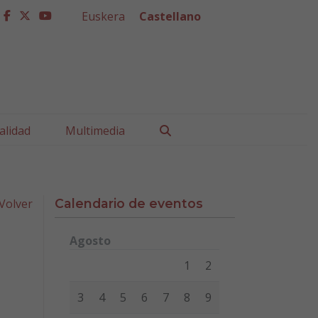
Euskera
Castellano
facebook
twitter
youtube
Buscar
alidad
Multimedia
Volver
Calendario de eventos
Agosto
Lunes
Martes
Miércoles
Jueves
Viernes
Sábad
1
2
3
4
5
6
7
8
9