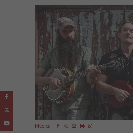
Facebook
Twitter
Youtube
Facebook
Twitter
Email
Imprimir
Whatsapp
Música
|