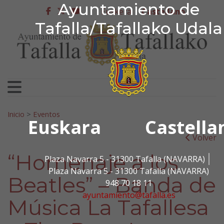
Ayuntamiento de Tafa
Ayuntamiento de
Ir al contenido
Euskera
Castellano
facebook
twitter
youtube
Tafalla/Tafallako Udala
Search for:
Inicio
>
Eventos
Euskara
Castella
Volver
“Homenaje a los
Plaza Navarra 5 - 31300 Tafalla (NAVARRA)
Plaza Navarra 5 - 31300 Tafalla (NAVARRA)
Beatles” – Banda de
948 70 18 11
ayuntamiento@tafalla.es
Música La Tafallesa