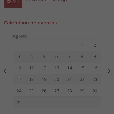
08
Abr
Calendario de eventos
Agosto
Lunes
Martes
Miércoles
Jueves
Viernes
Sábado
Domi
1
2
3
4
5
6
7
8
9
10
11
12
13
14
15
16
17
18
19
20
21
22
23
24
25
26
27
28
29
30
31