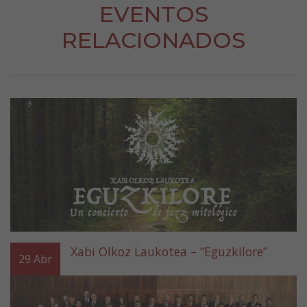
EVENTOS
RELACIONADOS
Xabi Olkoz Laukotea – “Eguzkilore”
29
Abr