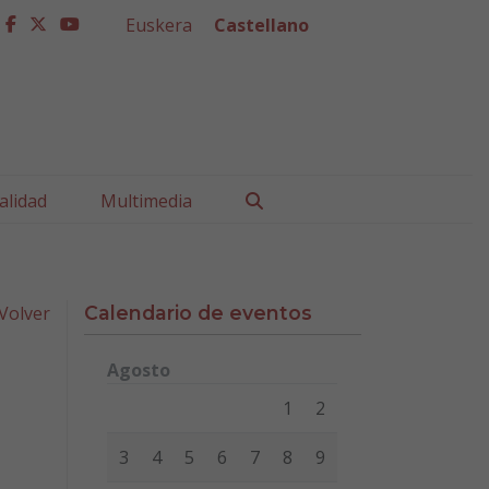
Euskera
Castellano
facebook
twitter
youtube
Buscar
alidad
Multimedia
Volver
Calendario de eventos
Agosto
Lunes
Martes
Miércoles
Jueves
Viernes
Sábad
1
2
3
4
5
6
7
8
9