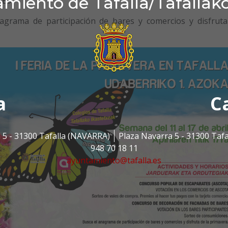
miento de Tafalla/Tafallak
TES
agrama de participación de bares y comercios y disfruta
a
C
 5 - 31300 Tafalla (NAVARRA)
Plaza Navarra 5 - 31300 Taf
948 70 18 11
ayuntamiento@tafalla.es