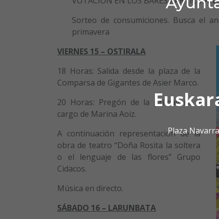
Ayunta
VOTACIÓN EN LOS BARES PARTICIPAN
Sorteo de consumiciones. Busca el an
primavera
VIERNES 15 – OSTIRALA
18 Horas: Salida desde la plaza de la
Comparsa de Gigantes de Asier Marco.
Euskar
20 Horas: Pregón de la primavera a
cargo de Marina Aoiz.
Plaza Navarra
A continuación representación de la
obra de teatro “Doña Rosita la soltera
o el lenguaje de las flores” Grupo
Cidacos.
Música en directo.
SÁBADO 16 – LARUNBATA