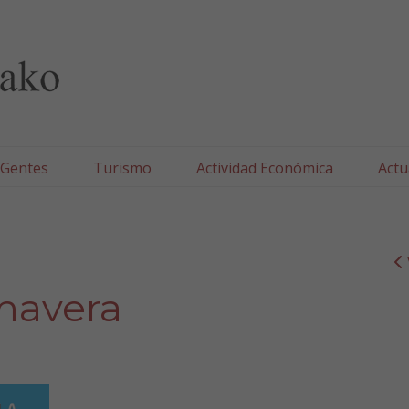
lla/Tafallako Udala
 Gentes
Turismo
Actividad Económica
Actu
imavera