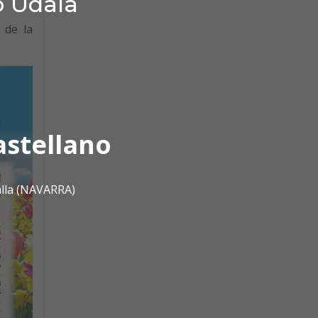
o Udala
 de la
astellano
alla (NAVARRA)