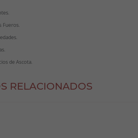
tes.
s Fueros.
 edades.
as.
ios de Ascota.
S RELACIONADOS