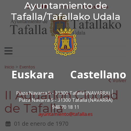
Ayuntamiento de Tafa
Ayuntamiento de
Ir al contenido
Euskera
Castellano
facebook
twitter
youtube
Tafalla/Tafallako Udala
Search for:
Inicio
>
Eventos
Euskara
Castellano
Volver
II Aquatlon Ciudad
Plaza Navarra 5 - 31300 Tafalla (NAVARRA)
Plaza Navarra 5 - 31300 Tafalla (NAVARRA)
de Tafalla
948 70 18 11
ayuntamiento@tafalla.es
01 de enero de 1970