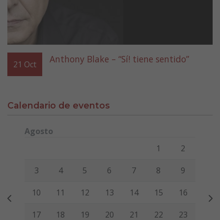
Anthony Blake – “Sí! tiene sentido”
21
Oct
Calendario de eventos
Agosto
Lunes
Martes
Miércoles
Jueves
Viernes
Sábado
Domi
1
2
3
4
5
6
7
8
9
10
11
12
13
14
15
16
17
18
19
20
21
22
23