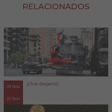
RELACIONADOS
¡Chile despertó!
09
Nov
22
Nov