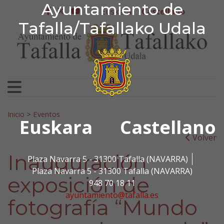
Ayuntamiento de Tafa
Ayuntamiento de
Ir al contenido
Euskera
Castellano
facebook
twitter
youtube
Tafalla/Tafallako Udala
Search for:
Inicio
>
Eventos
Euskara
Castellano
Volver
Inauguración
Plaza Navarra 5 - 31300 Tafalla (NAVARRA)
Plaza Navarra 5 - 31300 Tafalla (NAVARRA)
exposición de
948 70 18 11
ayuntamiento@tafalla.es
fotografía “Mundo