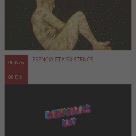
ESENCIA ETA EXISTENCE
06
Nov
08
Dic