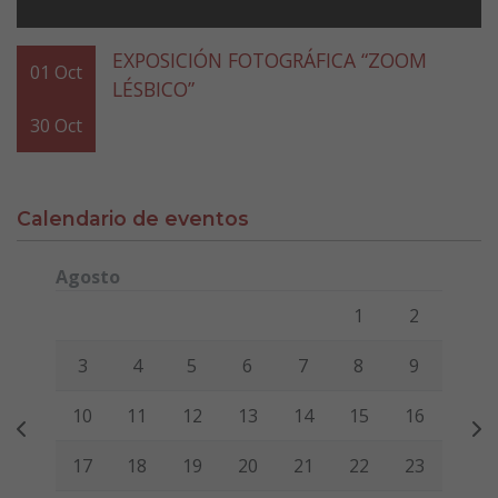
EXPOSICIÓN FOTOGRÁFICA “ZOOM
01
Oct
LÉSBICO”
30
Oct
Calendario de eventos
Agosto
Lunes
Martes
Miércoles
Jueves
Viernes
Sábado
Domi
1
2
3
4
5
6
7
8
9
10
11
12
13
14
15
16
17
18
19
20
21
22
23