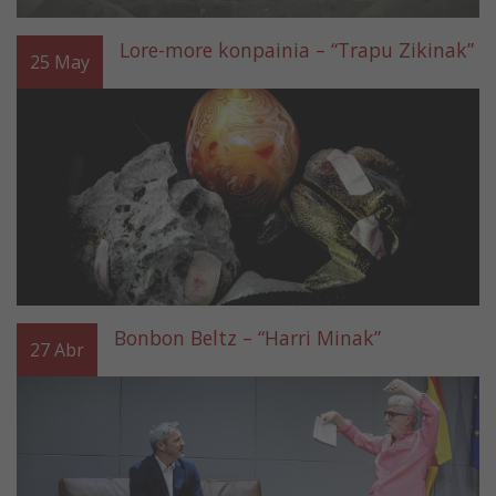
Lore-more konpainia – “Trapu Zikinak”
25
May
Bonbon Beltz – “Harri Minak”
27
Abr