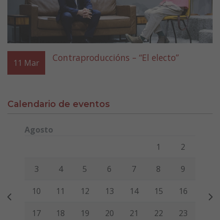
Contraproduccións – “El electo”
11
Mar
Calendario de eventos
Agosto
Lunes
Martes
Miércoles
Jueves
Viernes
Sábado
Domi
1
2
3
4
5
6
7
8
9
10
11
12
13
14
15
16
17
18
19
20
21
22
23