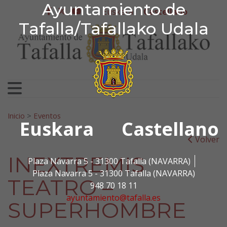
Ayuntamiento de Tafa
Ayuntamiento de
Ir al contenido
Euskera
Castellano
facebook
twitter
youtube
Tafalla/Tafallako Udala
Search for:
Inicio
>
Eventos
Euskara
Castellano
Volver
INEXTREMIS
Plaza Navarra 5 - 31300 Tafalla (NAVARRA)
Plaza Navarra 5 - 31300 Tafalla (NAVARRA)
TEATRO –
948 70 18 11
ayuntamiento@tafalla.es
SUPERHOMBRE