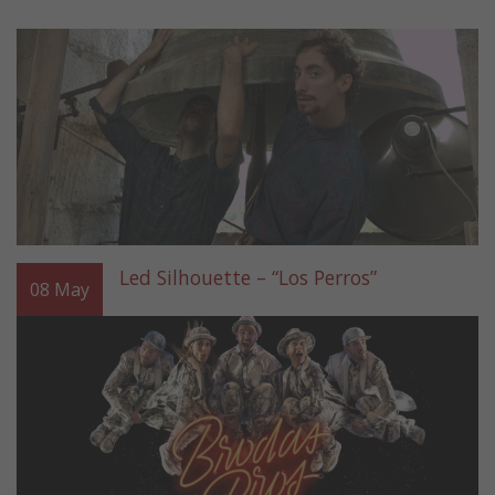
Led Silhouette – “Los Perros”
08
May