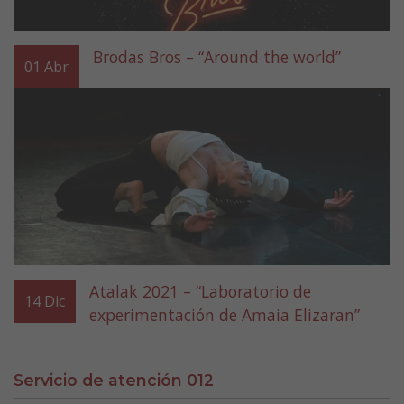
Brodas Bros – “Around the world”
01
Abr
Atalak 2021 – “Laboratorio de
14
Dic
experimentación de Amaia Elizaran”
Servicio de atención 012