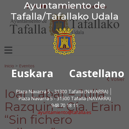
Ayuntamiento de Tafa
Ayuntamiento de
Ir al contenido
Euskera
Castellano
facebook
twitter
youtube
Tafalla/Tafallako Udala
Search for:
Inicio
>
Eventos
Euskara
Castellano
Volver
Ioar Labat – Julia
Plaza Navarra 5 - 31300 Tafalla (NAVARRA)
Plaza Navarra 5 - 31300 Tafalla (NAVARRA)
Razquin – Cía. Erain
948 70 18 11
ayuntamiento@tafalla.es
“Sin fichero