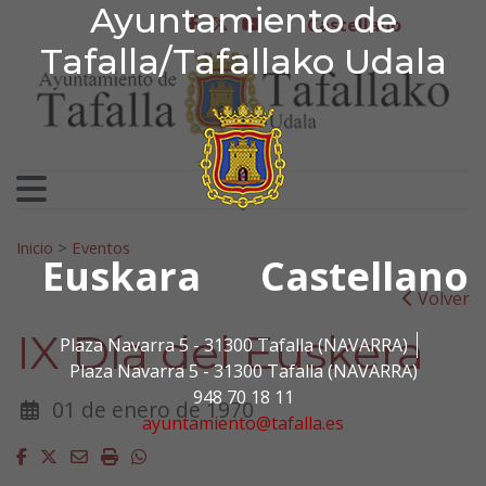
Ayuntamiento de Tafa
Ayuntamiento de
Ir al contenido
Castellano
facebook
twitter
youtube
Tafalla/Tafallako Udala
Search for:
Inicio
>
Eventos
Euskara
Castellano
Volver
IX Día del Euskera
Plaza Navarra 5 - 31300 Tafalla (NAVARRA)
Plaza Navarra 5 - 31300 Tafalla (NAVARRA)
948 70 18 11
01 de enero de 1970
ayuntamiento@tafalla.es
Facebook
Twitter
Email
Imprimir
Whatsapp