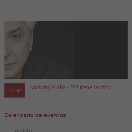
Anthony Blake – “Sí! tiene sentido”
21
Oct
Calendario de eventos
Agosto