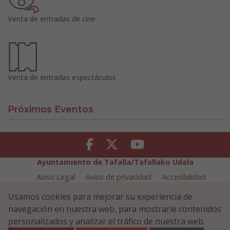
Venta de entradas de cine
Venta de entradas espectáculos
Próximos Eventos
Facebook
Twitter
Youtube
Ayuntamiento de Tafalla/Tafallako Udala
Aviso Legal
Aviso de privacidad
Accesibilidad
Política de cookies
Usamos cookies para mejorar su experiencia de
Política de Seguridad de la Información
navegación en nuestra web, para mostrarle contenidos
Plaza Navarra 5 - 31300 Tafalla (NAVARRA)
948 70 18 11
personalizados y analizar el tráfico de nuestra web.
ayuntamiento@tafalla.es