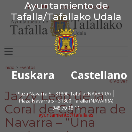
Ayuntamiento de Tafa
Ayuntamiento de
Ir al contenido
Euskera
Castellano
facebook
twitter
youtube
Tafalla/Tafallako Udala
Search for:
Inicio
>
Eventos
Euskara
Castellano
Volver
Jazzy Leap de la
Plaza Navarra 5 - 31300 Tafalla (NAVARRA)
Plaza Navarra 5 - 31300 Tafalla (NAVARRA)
Coral de Cámara de
948 70 18 11
ayuntamiento@tafalla.es
Navarra – “Una