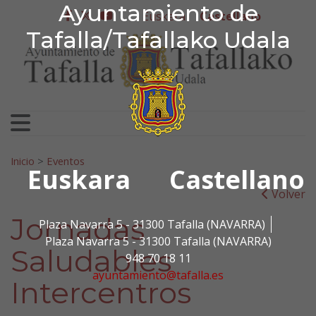
Ayuntamiento de Tafa
Ayuntamiento de
Ir al contenido
Euskera
Castellano
facebook
twitter
youtube
Tafalla/Tafallako Udala
Search for:
Inicio
>
Eventos
Euskara
Castellano
Volver
Jornadas
Plaza Navarra 5 - 31300 Tafalla (NAVARRA)
Plaza Navarra 5 - 31300 Tafalla (NAVARRA)
Saludables
948 70 18 11
ayuntamiento@tafalla.es
Intercentros