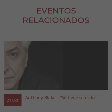
EVENTOS
RELACIONADOS
Anthony Blake – “Sí! tiene sentido”
21
Oct