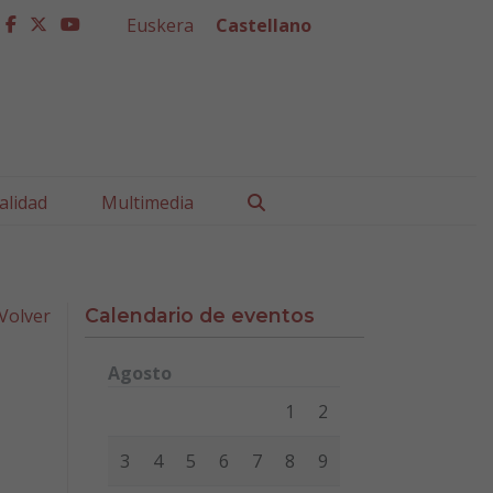
Euskera
Castellano
facebook
twitter
youtube
Buscar
alidad
Multimedia
Volver
Calendario de eventos
Agosto
Lunes
Martes
Miércoles
Jueves
Viernes
Sábad
1
2
3
4
5
6
7
8
9