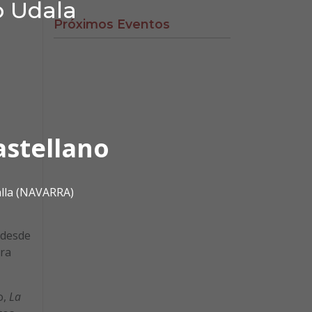
o Udala
Próximos Eventos
astellano
alla (NAVARRA)
 desde
ara
o,
La