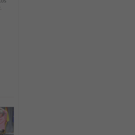
tos
.