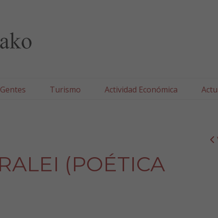
lla/Tafallako Udala
 Gentes
Turismo
Actividad Económica
Actu
IRALEI (POÉTICA