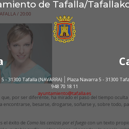
miento de Tafalla/Tafallak
FALLA / 20:00
a
C
 5 - 31300 Tafalla (NAVARRA)
Plaza Navarra 5 - 31300 Taf
948 70 18 11
ayuntamiento@tafalla.es
a que, por ser diferente, ha mirado el paso del tiempo oculta
ra encontrarse, besarse, drogarse, soñarse y, sobre todo, p
as el éxito de
Como las cenizas por el fuego
con un texto propi