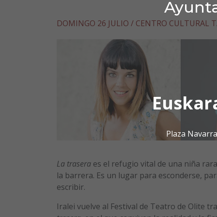
Ayunta
DOMINGO 26 JULIO / CENTRO CULTURAL TA
Euskar
Plaza Navarra
La trasera
es el refugio vital de una niña rar
la barrera. Es un lugar para esconderse, pa
escribir.
Iralei vuelve al Festival de Teatro de Olite tr