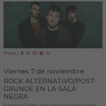
Facebook
Twitter
Email
Imprimir
Whatsapp
Música
|
Viernes 7 de noviembre
ROCK ALTERNATIVO/POST-
GRUNGE EN LA SALA
NEGRA
El grupo de Tafalla Leytz presenta su último trabajo