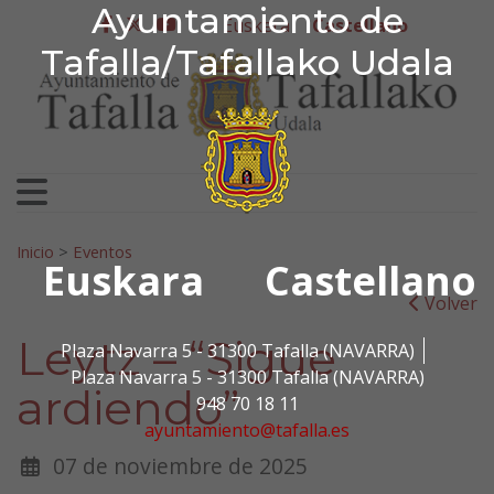
Ayuntamiento de Tafa
Ayuntamiento de
Ir al contenido
Euskera
Castellano
facebook
twitter
youtube
Tafalla/Tafallako Udala
Search for:
Inicio
>
Eventos
Euskara
Castellano
Volver
Leytz – “Sigue
Plaza Navarra 5 - 31300 Tafalla (NAVARRA)
Plaza Navarra 5 - 31300 Tafalla (NAVARRA)
ardiendo”
948 70 18 11
ayuntamiento@tafalla.es
07 de noviembre de 2025