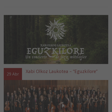
Xabi Olkoz Laukotea – “Eguzkilore”
29
Abr