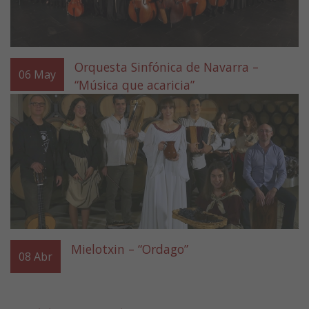
Orquesta Sinfónica de Navarra –
06
May
“Música que acaricia”
Mielotxin – “Ordago”
08
Abr