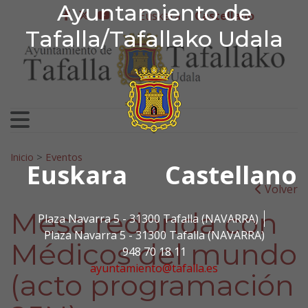
Ayuntamiento de Tafa
Ayuntamiento de
Ir al contenido
Euskera
Castellano
facebook
twitter
youtube
Tafalla/Tafallako Udala
Search for:
Inicio
>
Eventos
Euskara
Castellano
Volver
Mesa redonda con
Plaza Navarra 5 - 31300 Tafalla (NAVARRA)
Plaza Navarra 5 - 31300 Tafalla (NAVARRA)
Médicos del mundo
948 70 18 11
ayuntamiento@tafalla.es
(acto programación