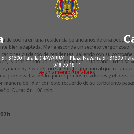
a
C
efa de cocina en una residencia de ancianos de una pequeña
ente bien adaptada, Marie esconde un secreto vergonzoso: 
plicaciones cuidando de residentes, saliendo con su compañe
 5 - 31300 Tafalla (NAVARRA)
Plaza Navarra 5 - 31300 Taf
kpe), y acariciando un nuevo romance. Esta tranquilidad se v
948 70 18 11
Souleymane Sy Savané), un sacerdote africano al que reconoce
ayuntamiento@tafalla.es
ida que se va haciendo querer por los residentes y el person
jor manera de lidiar con este recuerdo de su turbulento pasa
pañol Duración: 108 min.
:00 h