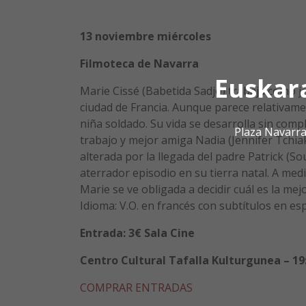
13 noviembre miércoles
Filmoteca de Navarra
Euskar
Marie Cissé (Babetida Sadjo) trabaja como j
ciudad de Francia. Aunque parece relativam
niña soldado. Su vida se desarrolla sin com
Plaza Navarra
trabajo y mejor amiga Nadia (Jennifer Tchia
alterada por la llegada del padre Patrick (
aterrador episodio en su tierra natal. A med
Marie se ve obligada a decidir cuál es la me
Idioma: V.O. en francés con subtítulos en es
Entrada: 3€ Sala Cine
Centro Cultural Tafalla Kulturgunea – 19
COMPRAR ENTRADAS