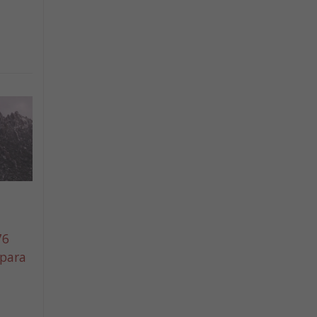
76
 para