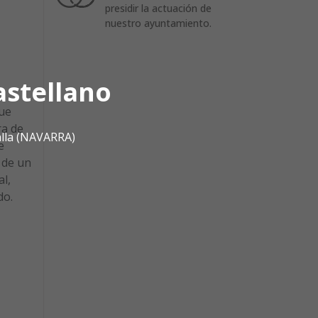
presidir la actuación de
nuestro ayuntamiento.
astellano
fue
ra de
alla (NAVARRA)
e
 de un
al,
do.