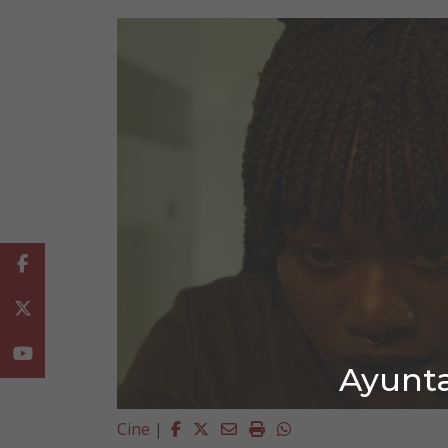
Facebook
Twitter
Youtube
Ayunta
Facebook
Twitter
Email
Imprimir
Whatsapp
Cine
|