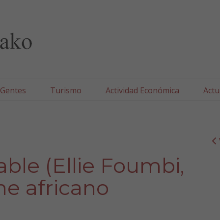
lla/Tafallako Udala
 Gentes
Turismo
Actividad Económica
Actu
able (Ellie Foumbi,
ne africano