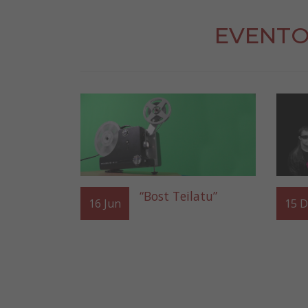
EVENTO
“Bost Teilatu”
16
Jun
15
D