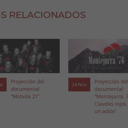
S RELACIONADOS
Proyección del
Proyección del
ic
24
Nov
documental
documental
“Motxila 21”
“Montejurra, 
Claveles rojos
un adiós”