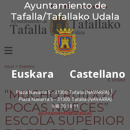
Ayuntamiento de Tafa
Ayuntamiento de
Ir al contenido
Castellano
facebook
twitter
youtube
Tafalla/Tafallako Udala
Search for:
Inicio
>
Eventos
Euskara
Castellano
Volver
“MUCHO RUIDO Y
Plaza Navarra 5 - 31300 Tafalla (NAVARRA)
Plaza Navarra 5 - 31300 Tafalla (NAVARRA)
POCAS NUECES”
948 70 18 11
ayuntamiento@tafalla.es
ESCOLA SUPERIOR