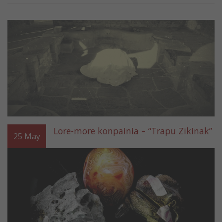
Lore-more konpainia – “Trapu Zikinak”
25
May