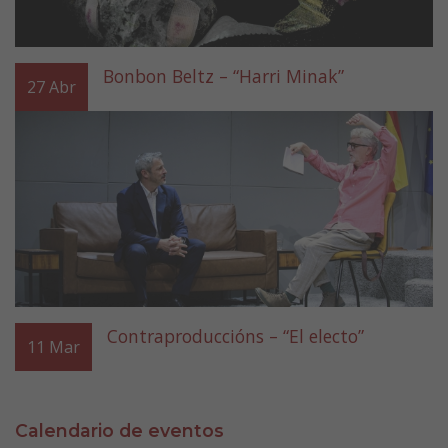
Bonbon Beltz – “Harri Minak”
27
Abr
Contraproduccións – “El electo”
11
Mar
Calendario de eventos