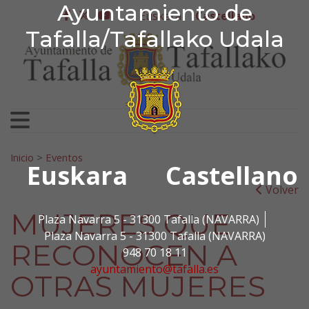
Ayuntamiento de Tafa
Ayuntamiento de
Ir al contenido
Euskera
Castellano
facebook
twitter
youtube
Tafalla/Tafallako Udala
Search for:
Inicio
>
Eventos
Euskara
Castellano
Volver
MUJERES QUE
Plaza Navarra 5 - 31300 Tafalla (NAVARRA)
Plaza Navarra 5 - 31300 Tafalla (NAVARRA)
RECONOCEN A
948 70 18 11
ayuntamiento@tafalla.es
OTRAS MUJERES