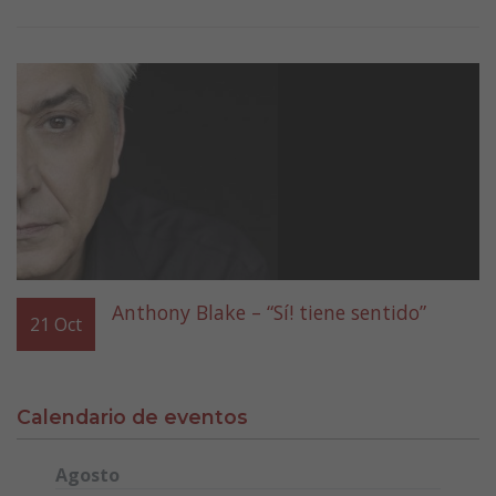
Anthony Blake – “Sí! tiene sentido”
21
Oct
Calendario de eventos
Agosto