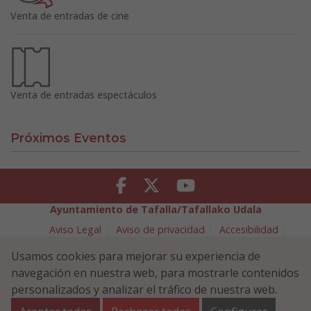
Venta de entradas de cine
Venta de entradas espectáculos
Próximos Eventos
Facebook
Twitter
Youtube
Ayuntamiento de Tafalla/Tafallako Udala
Aviso Legal
Aviso de privacidad
Accesibilidad
Política de cookies
Usamos cookies para mejorar su experiencia de
Política de Seguridad de la Información
navegación en nuestra web, para mostrarle contenidos
Plaza Navarra 5 - 31300 Tafalla (NAVARRA)
948 70 18 11
personalizados y analizar el tráfico de nuestra web.
ayuntamiento@tafalla.es