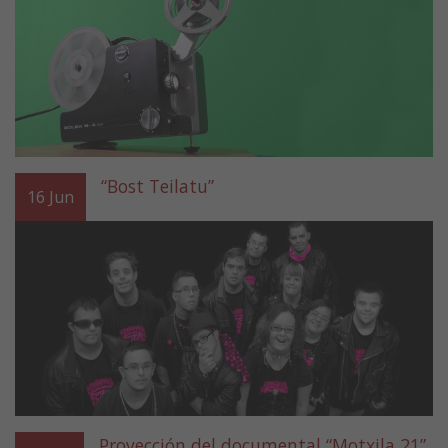
“Bost Teilatu”
16
Jun
Proyección del documental “Motxila 21”