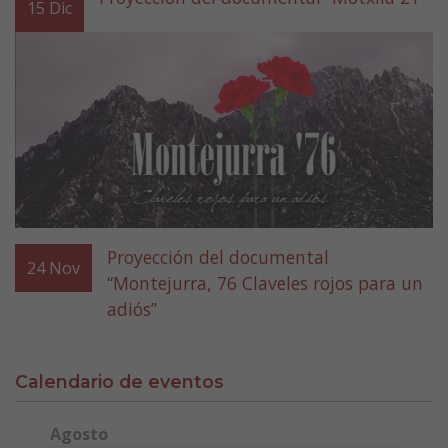
15
Dic
Proyección del documental
24
Nov
“Montejurra, 76 Claveles rojos para un
adiós”
Calendario de eventos
Agosto