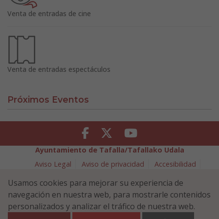
Venta de entradas de cine
Venta de entradas espectáculos
Próximos Eventos
Facebook
Twitter
Youtube
Ayuntamiento de Tafalla/Tafallako Udala
Aviso Legal
Aviso de privacidad
Accesibilidad
Política de cookies
Usamos cookies para mejorar su experiencia de
Política de Seguridad de la Información
navegación en nuestra web, para mostrarle contenidos
Plaza Navarra 5 - 31300 Tafalla (NAVARRA)
948 70 18 11
personalizados y analizar el tráfico de nuestra web.
ayuntamiento@tafalla.es