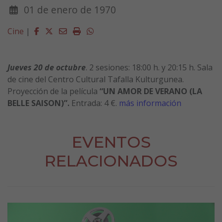
01 de enero de 1970
Facebook
Twitter
Email
Imprimir
Whatsapp
Cine
|
Jueves
20 de octubre
. 2 sesiones:
18
:00 h. y 2
0
:
15
h.
Sala
de cine del Centro Cultural Tafalla Kulturgunea
.
Proyección de la película
“
UN AMOR DE VERANO (LA
BELLE SAISON)
”
.
Entrada:
4
€.
más información
EVENTOS
RELACIONADOS