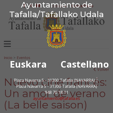
Ayuntamiento de Tafa
Ayuntamiento de
Ir al contenido
Euskera
Castellano
facebook
twitter
youtube
Tafalla/Tafallako Udala
Search for:
Inicio
>
Eventos
Euskara
Castellano
Volver
Nuevo cine francés:
Plaza Navarra 5 - 31300 Tafalla (NAVARRA)
Plaza Navarra 5 - 31300 Tafalla (NAVARRA)
Un amor de verano
948 70 18 11
ayuntamiento@tafalla.es
(La belle saison)