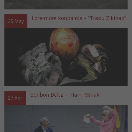
Lore-more konpainia – “Trapu Zikinak”
25
May
Bonbon Beltz – “Harri Minak”
27
Abr