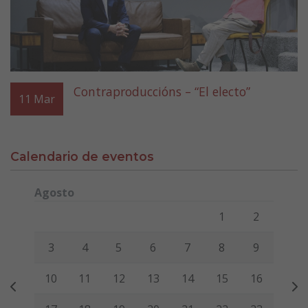
Contraproduccións – “El electo”
11
Mar
Calendario de eventos
Agosto
Lunes
Martes
Miércoles
Jueves
Viernes
Sábado
Domi
1
2
3
4
5
6
7
8
9
10
11
12
13
14
15
16