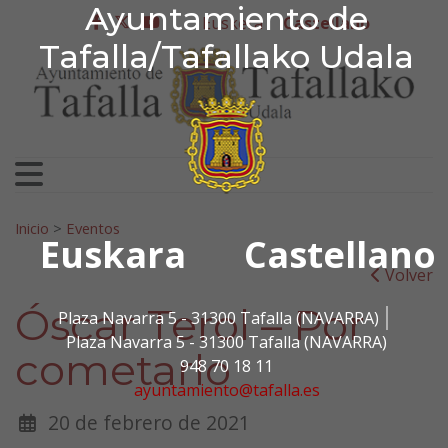
Ayuntamiento de Tafa
Ayuntamiento de
Ir al contenido
Euskera
Castellano
facebook
twitter
youtube
Tafalla/Tafallako Udala
Search for:
Inicio
>
Eventos
Euskara
Castellano
Volver
Óscar Terol – Por
Plaza Navarra 5 - 31300 Tafalla (NAVARRA)
Plaza Navarra 5 - 31300 Tafalla (NAVARRA)
cometarlo
948 70 18 11
ayuntamiento@tafalla.es
20 de febrero de 2021