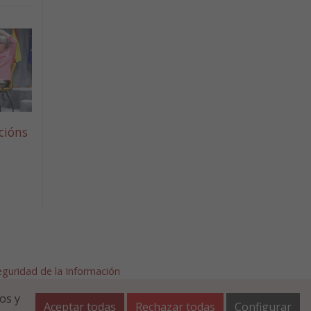
cións
Seguridad de la Información
afalla.es
os y
Aceptar todas
Rechazar todas
Configurar