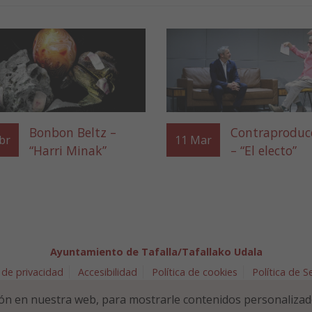
Bonbon Beltz –
Contraproduc
br
11
Mar
“Harri Minak”
– “El electo”
Ayuntamiento de Tafalla/Tafallako Udala
 de privacidad
Accesibilidad
Política de cookies
Política de 
arra 5 - 31300 Tafalla (NAVARRA)
948 70 18 11
ayuntamiento@t
ón en nuestra web, para mostrarle contenidos personalizad