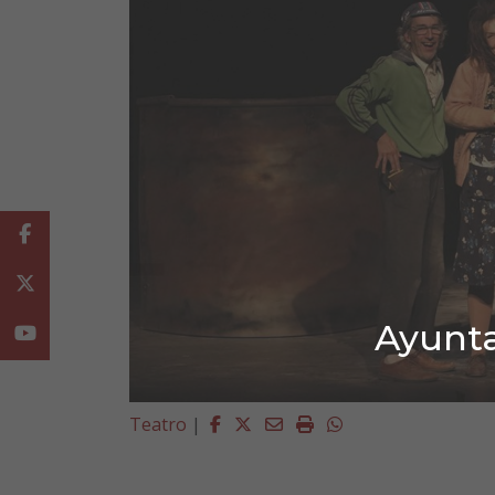
Facebook
Twitter
Ayunta
Youtube
Facebook
Twitter
Email
Imprimir
Whatsapp
Teatro
|