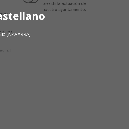
presidir la actuación de
nuestro ayuntamiento.
astellano
empre
n, las
alla (NAVARRA)
es, el