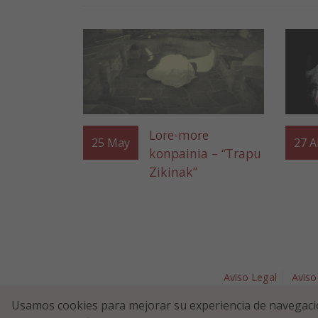
Lore-more
25
May
27
A
konpainia – “Trapu
Zikinak”
Aviso Legal
Aviso
Plaza Nav
Usamos cookies para mejorar su experiencia de navegaci