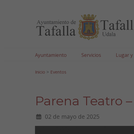
Ayuntamiento de Tafa
Ir al contenido
Ayuntamiento
Servicios
Lugar y
Search for:
Inicio
>
Eventos
Parena Teatro – 
02 de mayo de 2025