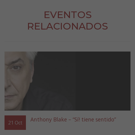
EVENTOS
RELACIONADOS
Anthony Blake – “Sí! tiene sentido”
21
Oct