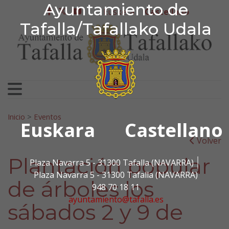
Ayuntamiento de Tafa
Ayuntamiento de
Ir al contenido
Euskera
Castellano
facebook
twitter
youtube
Tafalla/Tafallako Udala
Search for:
Inicio
>
Eventos
Euskara
Castellano
Volver
Plantación popular
Plaza Navarra 5 - 31300 Tafalla (NAVARRA)
Plaza Navarra 5 - 31300 Tafalla (NAVARRA)
de árboles los
948 70 18 11
ayuntamiento@tafalla.es
sábados 2 y 9 de