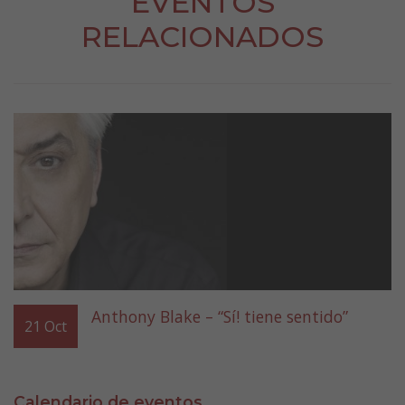
EVENTOS
RELACIONADOS
Anthony Blake – “Sí! tiene sentido”
21
Oct
Calendario de eventos