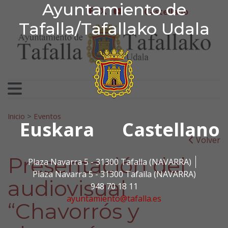
Ayuntamiento de Tafa
Ayuntamiento de
Ir al contenido
Castellano
facebook
twitter
youtube
Tafalla/Tafallako Udala
Search for:
Inicio
>
Eventos
Euskara
Castellano
Volver
Presentación del
Plaza Navarra 5 - 31300 Tafalla (NAVARRA)
Plaza Navarra 5 - 31300 Tafalla (NAVARRA)
audiovisual
948 70 18 11
ayuntamiento@tafalla.es
“Chavorrós y